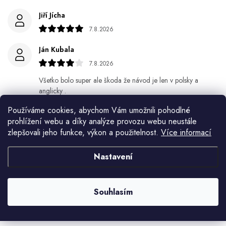
Jiří Jícha
7.8.2026
Ján Kubala
7.8.2026
Všetko bolo super ale škoda že návod je len v polsky a
anglicky .
Používáme cookies, abychom Vám umožnili pohodlné
Gabriela Březinová Vágnerová
prohlížení webu a díky analýze provozu webu neustále
5.8.2026
zlepšovali jeho funkce, výkon a použitelnost.
Více informací
Velmi rychlé odeslání. Spokojenost
Nastavení
HELENA MINAŘÍKOVÁ
5.8.2026
Souhlasím
Je sice větší ale vypadá dobře
Zobrazit další hodnocení