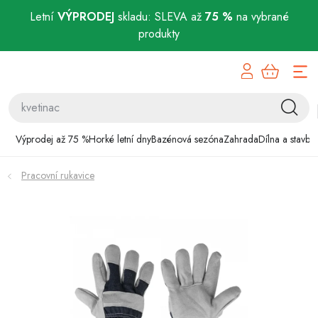
Letní
VÝPRODEJ
skladu: SLEVA až
75 %
na vybrané
produkty
Přejít
Výprodej až 75 %
na
obsah
Horké letní dny
Bazénová sezóna
Výprodej až 75 %
Horké letní dny
Bazénová sezóna
Zahrada
Dílna a stavba
Zahrada
Pracovní rukavice
Dílna a stavba
Domácnost
Chovatelské potřeby