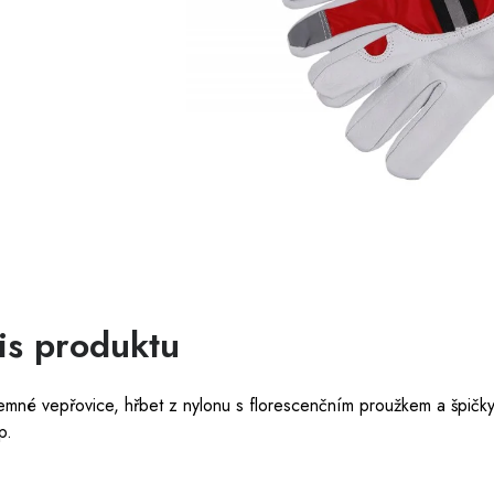
is produktu
emné vepřovice, hřbet z nylonu s florescenčním proužkem a špičky
p.