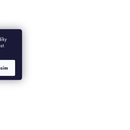
díky
st.
asím