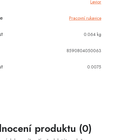
Levior
ie
Pracovní rukavice
t
0.064 kg
8590804050063
t
0.0075
nocení produktu (0)