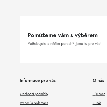
Pomůžeme vám s výběrem
Potřebujete s něčím poradit? Jsme tu pro vás!
Z
á
Informace pro vás
O nás
p
a
Obchodní podmínky
Půjčovna
t
Vrácení a reklamace
O nás