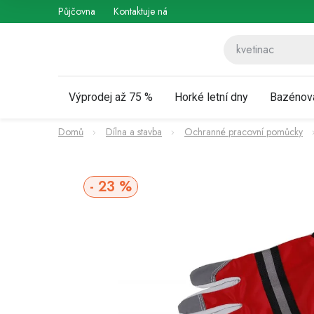
Přejít
Půjčovna
Kontaktuje nás
Obchodní podmínky
Vráce
na
obsah
Výprodej až 75 %
Horké letní dny
Bazénov
Domů
Dílna a stavba
Ochranné pracovní pomůcky
23 %