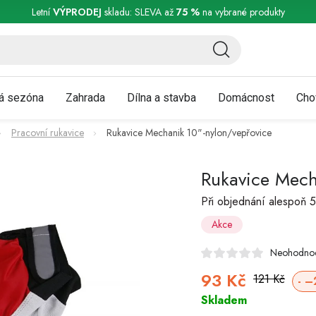
ní a reklamace
Podmínky ochrany osobních údajů
Obchodní podmínky
Letní
VÝPRODEJ
skladu: SLEVA až
75 %
na vybrané produkty
á sezóna
Zahrada
Dílna a stavba
Domácnost
Cho
Pracovní rukavice
Rukavice Mechanik 10"-nylon/vepřovice
Rukavice Mech
Při objednání alespoň 5
Akce
Neohodno
93 Kč
121 Kč
–
Skladem