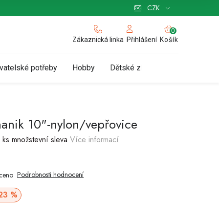
 pro podnikatele
Způsob doručení a platby
Zásady používání cookies
CZK
NÁKUPNÍ
KOŠÍK
Zákaznická linka
Košík
Přihlášení
vatelské potřeby
Hobby
Dětské zboží a hračky
N
anik 10"-nylon/vepřovice
 ks množstevní sleva
Více informací
Podrobnosti hodnocení
ceno
Měrná
23 %
cena: