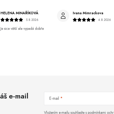
HELENA MINAŘÍKOVÁ
Ivana Mimrackova
5.8.2026
4.8.2026
Je sice větší ale vypadá dobře
áš e-mail
E-mail
Vložením e-mailu souhlasíte s
podmínkami ochr