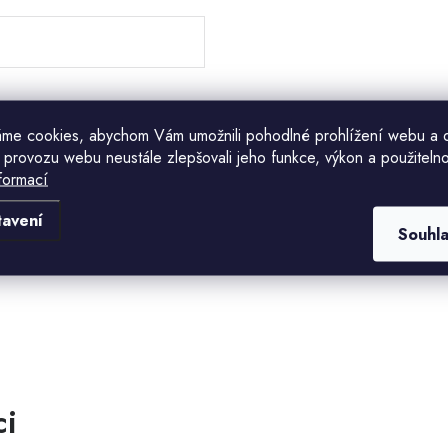
me cookies, abychom Vám umožnili pohodlné prohlížení webu a 
 provozu webu neustále zlepšovali jeho funkce, výkon a použitelno
formací
Komu ji máme poslat?
tavení
Souhl
E-mailová adresa
CHCI SLEVU
Odesláním souhlasíte se
zásadami zpracování
osobních údajů
. Pro získání slevy je nutné
přihlásit se k odběru newsletteru. Sleva platí
pouze pro nové zákazníky.