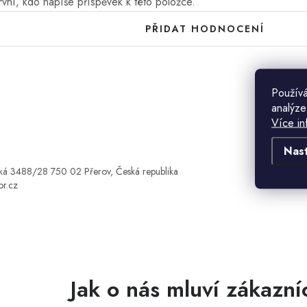
vní, kdo napíše příspěvek k této položce.
PŘIDAT HODNOCENÍ
Používá
analýze
Více in
Nas
ká 3488/28 750 02 Přerov, Česká republika
or.cz