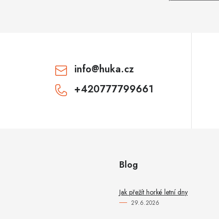
info
@
huka.cz
+420777799661
Blog
Jak přežít horké letní dny
29.6.2026