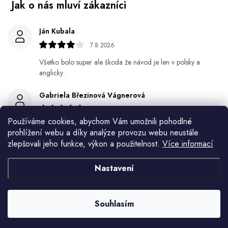
Ján Kubala
7.8.2026
Všetko bolo super ale škoda že návod je len v polsky a
anglicky .
Gabriela Březinová Vágnerová
5.8.2026
Používáme cookies, abychom Vám umožnili pohodlné
Velmi rychlé odeslání. Spokojenost
prohlížení webu a díky analýze provozu webu neustále
zlepšovali jeho funkce, výkon a použitelnost.
Více informací
HELENA MINAŘÍKOVÁ
5.8.2026
Nastavení
Je sice větší ale vypadá dobře
Ivana Mimrackova
Souhlasím
4.8.2026