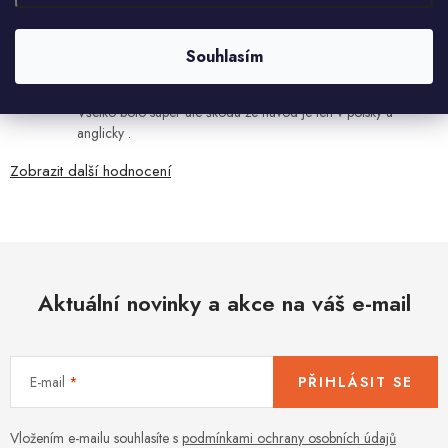
7.8.2026
Ján Kubala
Souhlasím
7.8.2026
Všetko bolo super ale škoda že návod je len v polsky a
anglicky .
Zobrazit další hodnocení
Aktuální novinky a akce na váš e-mail
E-mail
PŘIHLÁSIT SE
Vložením e-mailu souhlasíte s
podmínkami ochrany osobních údajů