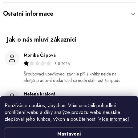
Ostatní informace
Monika Čápová
8.8.2026
Šroubovací upevňovací závit je příliš krátky nejde na
silnější pracovní desku tutid se nedá utáhnout že spodu
Helena králová
8.8.2026
Používáme cookies, abychom Vám umožnili pohodlné
prohlížení webu a díky analýze provozu webu neustále
Objednala jsem si kvetinace a jede n byl praskly dole a
zlepšovali jeho funkce, výkon a použitelnost.
Více informací
kdyz jsem napsala jak to budem resit tak zadna odpoved
Jiří Jícha
Nastavení