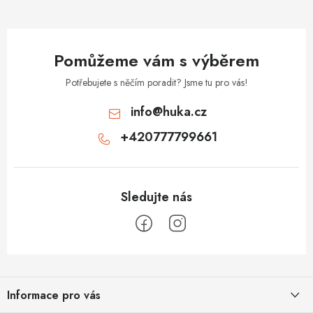
Pomůžeme vám s výběrem
Potřebujete s něčím poradit? Jsme tu pro vás!
info
@
huka.cz
+420777799661
Z
á
Informace pro vás
p