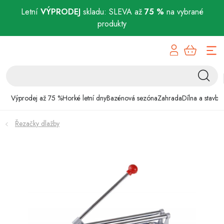
Letní
VÝPRODEJ
skladu: SLEVA až
75 %
na vybrané
produkty
Přejít
Výprodej až 75 %
na
obsah
Horké letní dny
Bazénová sezóna
Výprodej až 75 %
Horké letní dny
Bazénová sezóna
Zahrada
Dílna a stavba
Zahrada
Řezačky dlažby
Dílna a stavba
Domácnost
Chovatelské potřeby