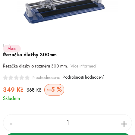
Hobby
Dětské zboží a hračky
Novinky
Levior
World Cleanup Day
Akce
Řezačka dlažby 300mm
Akční ceny
Řezačka dlažby o rozměru 300 mm.
Více informací
Půjčovna
Kontaktuje nás
Obchodní podmínky
Podrobnosti hodnocení
Neohodnoceno
Vrácení a reklamace
Podmínky ochrany osobních údajů
–5 %
349 Kč
368 Kč
Měrná
Obchodní podmínky pro podnikatele
Způsob doručení a platby
Skladem
cena:
Zásady používání cookies
O nás
Blog