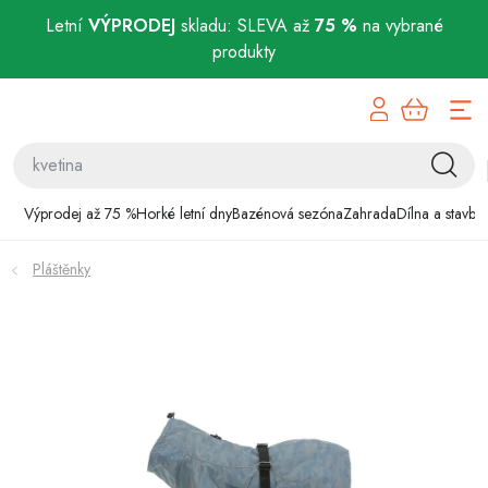
Letní
VÝPRODEJ
skladu: SLEVA až
75 %
na vybrané
produkty
Přejít
Výprodej až 75 %
na
obsah
Horké letní dny
Bazénová sezóna
Výprodej až 75 %
Horké letní dny
Bazénová sezóna
Zahrada
Dílna a stavba
Zahrada
Pláštěnky
Dílna a stavba
Domácnost
Chovatelské potřeby