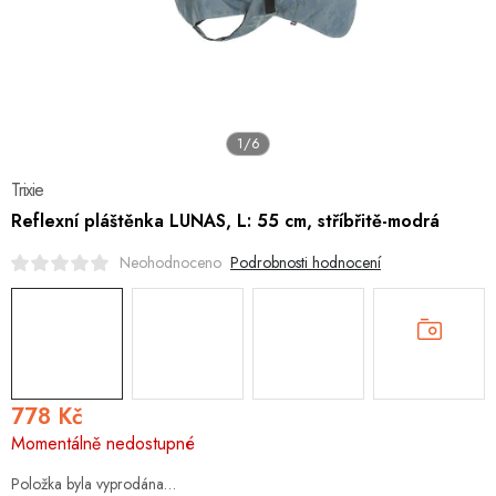
Hobby
Dětské zboží a hračky
Novinky
1/6
World Cleanup Day
Trixie
Reflexní pláštěnka LUNAS, L: 55 cm, stříbřitě-modrá
Akční ceny
Podrobnosti hodnocení
Neohodnoceno
Půjčovna
Kontaktuje nás
Obchodní podmínky
Vrácení a reklamace
778 Kč
Měrná
Momentálně nedostupné
cena:
Položka byla vyprodána…