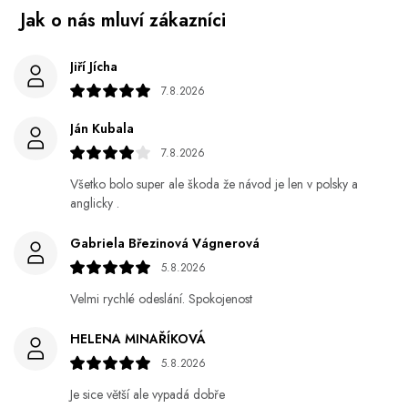
Jiří Jícha
7.8.2026
Ján Kubala
7.8.2026
Všetko bolo super ale škoda že návod je len v polsky a
anglicky .
Gabriela Březinová Vágnerová
5.8.2026
Velmi rychlé odeslání. Spokojenost
HELENA MINAŘÍKOVÁ
5.8.2026
Je sice větší ale vypadá dobře