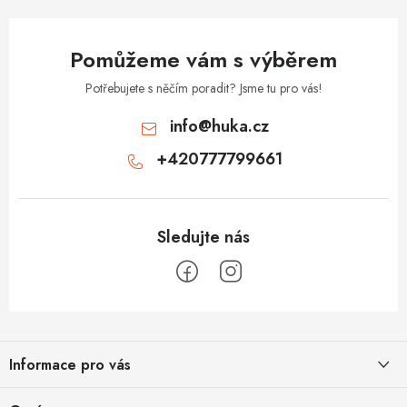
Pomůžeme vám s výběrem
Potřebujete s něčím poradit? Jsme tu pro vás!
info
@
huka.cz
+420777799661
Z
á
Informace pro vás
p
a
Obchodní podmínky