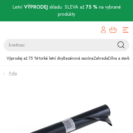
Letní
VÝPRODEJ
skladu: SLEVA až
75 %
na vybrané
produkty
Přejít
Výprodej až 75 %
na
obsah
Horké letní dny
Bazénová sezóna
Výprodej až 75 %
Horké letní dny
Bazénová sezóna
Zahrada
Dílna a stavba
Zahrada
Pytle
Dílna a stavba
Domácnost
Chovatelské potřeby