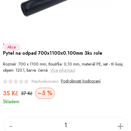
Hobby
Dětské zboží a hračky
Novinky
Levior
World Cleanup Day
Akce
Pytel na odpad 700x1100x0.100mm 3ks role
Akční ceny
Rozměr: 700 x 1100 mm, tloušťka: 0,10 mm, materiál PE, set - tři kusy,
objem: 120 l, barva: černá
Více informací
Půjčovna
Kontaktuje nás
Obchodní podmínky
Podrobnosti hodnocení
Neohodnoceno
Vrácení a reklamace
Podmínky ochrany osobních údajů
–5 %
35 Kč
37 Kč
Obchodní podmínky pro podnikatele
Způsob doručení a platby
Měrná
Skladem
Zásady používání cookies
O nás
cena:
Blog