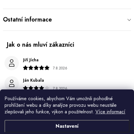
Ostatní informace
Jiří Jícha
7.8.2026
Ján Kubala
7.8.2026
Používáme cookies, abychom Vám umožnili pohodlné
Všetko bolo super ale škoda že návod je len v polsky a
prohlížení webu a díky analýze provozu webu neustále
anglicky .
zlepšovali jeho funkce, výkon a použitelnost.
Více informací
Gabriela Březinová Vágnerová
Nastavení
5.8.2026