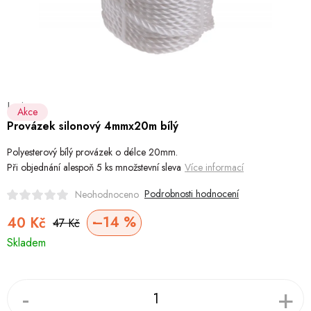
Hobby
Dětské zboží a hračky
Novinky
Levior
World Cleanup Day
Akce
Provázek silonový 4mmx20m bílý
Akční ceny
Polyesterový bílý provázek o délce 20mm.
Při objednání alespoň 5 ks množstevní sleva
Více informací
Půjčovna
Kontaktuje nás
Obchodní podmínky
Podrobnosti hodnocení
Neohodnoceno
Vrácení a reklamace
Podmínky ochrany osobních údajů
–14 %
40 Kč
Obchodní podmínky pro podnikatele
Způsob doručení a platby
47 Kč
Měrná
Skladem
Zásady používání cookies
O nás
Blog
cena: