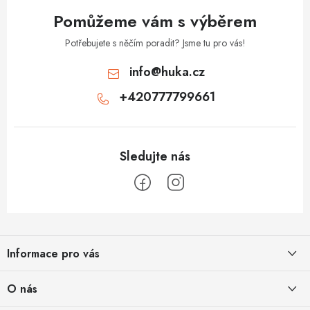
Pomůžeme vám s výběrem
Potřebujete s něčím poradit? Jsme tu pro vás!
info
@
huka.cz
+420777799661
Z
á
Informace pro vás
p
a
Obchodní podmínky
O nás
t
Vrácení a reklamace