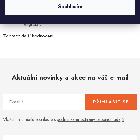
Souhlasím
7.8.2026
Všetko bolo super ale škoda že návod je len v polsky a
anglicky .
Zobrazit další hodnocení
Aktuální novinky a akce na váš e-mail
E-mail
PŘIHLÁSIT SE
Vložením e-mailu souhlasíte s
podmínkami ochrany osobních údajů