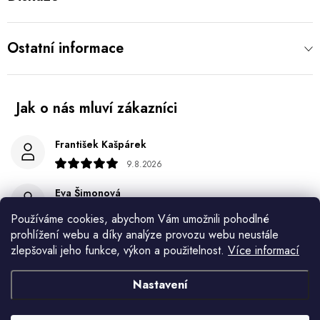
Ostatní informace
František Kašpárek
9.8.2026
Eva Šimonová
9.8.2026
Používáme cookies, abychom Vám umožnili pohodlné
prohlížení webu a díky analýze provozu webu neustále
Spokojenost
zlepšovali jeho funkce, výkon a použitelnost.
Více informací
Jiří Jícha
Nastavení
7.8.2026
Ján Kubala