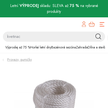
Letní
VÝPRODEJ
skladu: SLEVA až
75 %
na vybrané
produkty
Přejít
Výprodej až 75 %
na
obsah
Horké letní dny
Bazénová sezóna
Výprodej až 75 %
Horké letní dny
Bazénová sezóna
Zahrada
Dílna a stavba
Zahrada
Provazy, gumičky
Dílna a stavba
Domácnost
Chovatelské potřeby