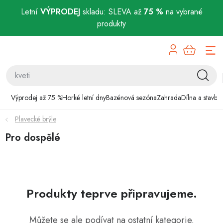
Letní
VÝPRODEJ
skladu: SLEVA až
75 %
na vybrané
produkty
Přejít
Výprodej až 75 %
na
obsah
Horké letní dny
Bazénová sezóna
Výprodej až 75 %
Horké letní dny
Bazénová sezóna
Zahrada
Dílna a stavba
Plavecké brýle
Zahrada
Pro dospělé
Dílna a stavba
Domácnost
Produkty teprve připravujeme.
Chovatelské potřeby
Můžete se ale podívat na ostatní kategorie.