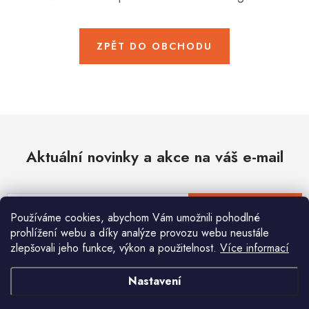
Hobby
Dětské zboží a hračky
ZPĚT DO OBCHODU
Novinky
World Cleanup Day
Akční ceny
Aktuální novinky a akce na váš e-mail
Půjčovna
Kontaktuje nás
Obchodní podmínky
Vrácení a reklamace
Podmínky ochrany osobních údajů
E-mail
PŘIHLÁSIT SE
Používáme cookies, abychom Vám umožnili pohodlné
Obchodní podmínky pro podnikatele
Způsob doručení a platby
prohlížení webu a díky analýze provozu webu neustále
Zásady používání cookies
O nás
Blog
zlepšovali jeho funkce, výkon a použitelnost.
Více informací
Vložením e-mailu souhlasíte s
podmínkami ochrany osobních údajů
Nastavení