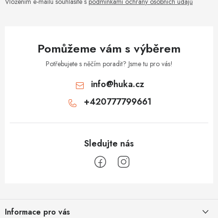
Vložením e-mailu souhlasíte s
podmínkami ochrany osobních údajů
Pomůžeme vám s výběrem
Potřebujete s něčím poradit? Jsme tu pro vás!
info
@
huka.cz
+420777799661
Z
á
Informace pro vás
p