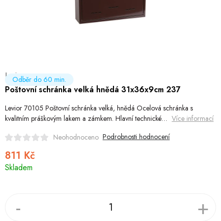
Hobby
Dětské zboží a hračky
Novinky
Levior
World Cleanup Day
Odběr do 60 min.
Poštovní schránka velká hnědá 31x36x9cm 237
Akční ceny
Levior 70105 Poštovní schránka velká, hnědá Ocelová schránka s
kvalitním práškovým lakem a zámkem. Hlavní technické…
Více informací
Půjčovna
Kontaktuje nás
Obchodní podmínky
Podrobnosti hodnocení
Neohodnoceno
Vrácení a reklamace
Podmínky ochrany osobních údajů
811 Kč
Obchodní podmínky pro podnikatele
Způsob doručení a platby
Měrná
Skladem
cena:
Zásady používání cookies
O nás
Blog