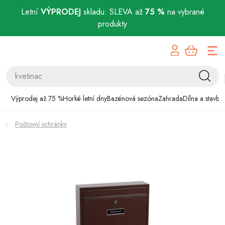
Letní
VÝPRODEJ
skladu: SLEVA až
75 %
na vybrané
produkty
Přejít
Výprodej až 75 %
na
obsah
Horké letní dny
Bazénová sezóna
Výprodej až 75 %
Horké letní dny
Bazénová sezóna
Zahrada
Dílna a stavba
Zahrada
Poštovní schránky
Dílna a stavba
Domácnost
Chovatelské potřeby