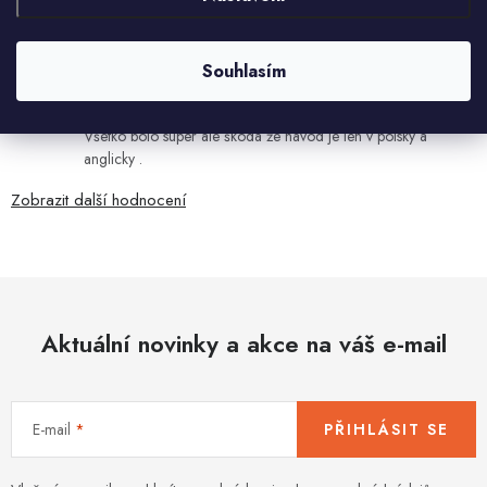
7.8.2026
Souhlasím
Ján Kubala
7.8.2026
Všetko bolo super ale škoda že návod je len v polsky a
anglicky .
Zobrazit další hodnocení
Aktuální novinky a akce na váš e-mail
E-mail
PŘIHLÁSIT SE