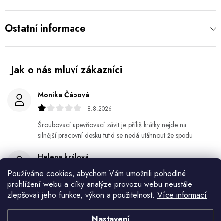
Ostatní informace
Monika Čápová
8.8.2026
Šroubovací upevňovací závit je příliš krátky nejde na
silnější pracovní desku tutid se nedá utáhnout že spodu
Helena králová
8.8.2026
Používáme cookies, abychom Vám umožnili pohodlné
prohlížení webu a díky analýze provozu webu neustále
Objednala jsem si kvetinace a jede n byl praskly dole a
zlepšovali jeho funkce, výkon a použitelnost.
Více informací
kdyz jsem napsala jak to budem resit tak zadna odpoved
Nastavení
Jiří Jícha