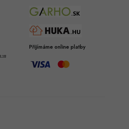
Přijímáme online platby
e ve