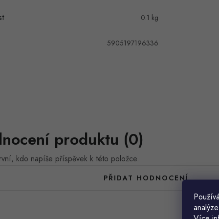
t
0.1 kg
5905197196336
nocení produktu (0)
vní, kdo napíše příspěvek k této položce.
PŘIDAT HODNOCENÍ
Používá
analýze
Více in