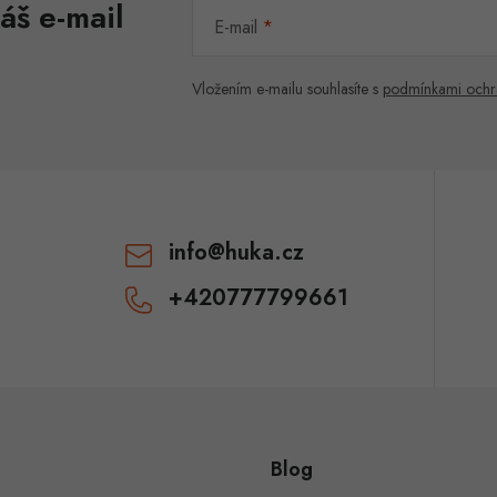
áš e-mail
E-mail
Vložením e-mailu souhlasíte s
podmínkami ochr
info
@
huka.cz
+420777799661
Blog