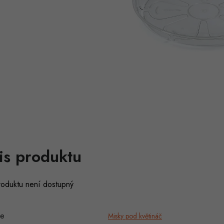
is produktu
roduktu není dostupný
ie
Misky pod květináč