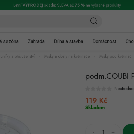
ní a reklamace
Podmínky ochrany osobních údajů
Obchodní podmínky
Letní
VÝPRODEJ
skladu: SLEVA až
75 %
na vybrané produkty
á sezóna
Zahrada
Dílna a stavba
Domácnost
Cho
ruhlíky a příslušenství
Misky a obaly na květináče
Misky pod květináč
podm.COUBI P
Neohodno
119 Kč
Měrná
cena:
Skladem