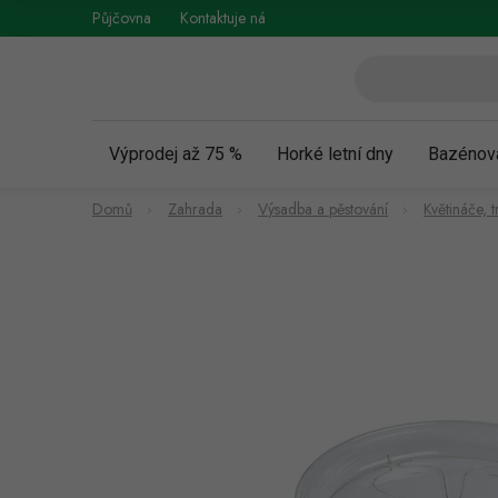
Přejít
Půjčovna
Kontaktuje nás
Obchodní podmínky
Vráce
na
obsah
Výprodej až 75 %
Horké letní dny
Bazénov
Domů
Zahrada
Výsadba a pěstování
Květináče, t