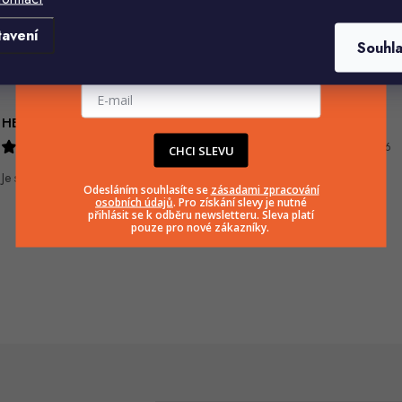
Komu ji máme poslat?
tavení
Souhl
E-mailová adresa
HELENA MINAŘÍKOVÁ
Ivana Mimrackova
5.8.2026
4.8.2026
CHCI SLEVU
Je sice větší ale vypadá dobře
Odesláním souhlasíte se
zásadami zpracování
osobních údajů
. Pro získání slevy je nutné
přihlásit se k odběru newsletteru. Sleva platí
pouze pro nové zákazníky.