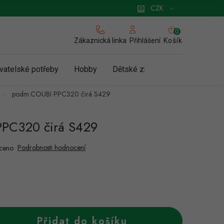
 pro podnikatele
Způsob doručení a platby
Zásady používání cookies
CZK
NÁKUPNÍ
KOŠÍK
Zákaznická linka
Košík
Přihlášení
vatelské potřeby
Hobby
Dětské zboží a hračky
N
podm.COUBI PPC320 čirá S429
PC320 čirá S429
Podrobnosti hodnocení
ceno
Přidat do košíku