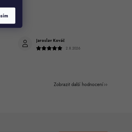
asím
Jaroslav Kováč
2.8.2026
Zobrazit další hodnocení