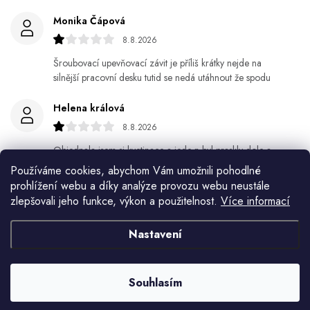
Monika Čápová
8.8.2026
Šroubovací upevňovací závit je příliš krátky nejde na
silnější pracovní desku tutid se nedá utáhnout že spodu
Helena králová
8.8.2026
Objednala jsem si kvetinace a jede n byl praskly dole a
kdyz jsem napsala jak to budem resit tak zadna odpoved
Používáme cookies, abychom Vám umožnili pohodlné
prohlížení webu a díky analýze provozu webu neustále
Jiří Jícha
zlepšovali jeho funkce, výkon a použitelnost.
Více informací
7.8.2026
Nastavení
Ján Kubala
7.8.2026
Souhlasím
Všetko bolo super ale škoda že návod je len v polsky a
anglicky .