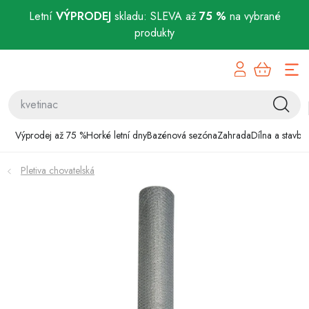
Letní
VÝPRODEJ
skladu: SLEVA až
75 %
na vybrané
produkty
Přejít
Výprodej až 75 %
na
obsah
Horké letní dny
Bazénová sezóna
Výprodej až 75 %
Horké letní dny
Bazénová sezóna
Zahrada
Dílna a stavba
Zahrada
Pletiva chovatelská
Dílna a stavba
Domácnost
Chovatelské potřeby