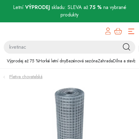
Letní
VÝPRODEJ
skladu: SLEVA až
75 %
na vybrané
produkty
Přejít
Výprodej až 75 %
na
obsah
Horké letní dny
Bazénová sezóna
Výprodej až 75 %
Horké letní dny
Bazénová sezóna
Zahrada
Dílna a stavba
Zahrada
Pletiva chovatelská
Dílna a stavba
Domácnost
Chovatelské potřeby