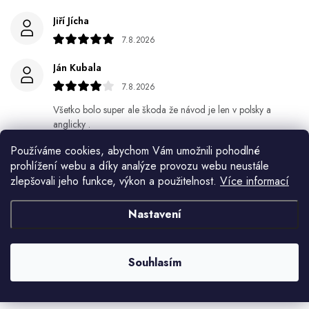
Jiří Jícha
7.8.2026
Ján Kubala
7.8.2026
Všetko bolo super ale škoda že návod je len v polsky a
anglicky .
Používáme cookies, abychom Vám umožnili pohodlné
Gabriela Březinová Vágnerová
prohlížení webu a díky analýze provozu webu neustále
5.8.2026
zlepšovali jeho funkce, výkon a použitelnost.
Více informací
Velmi rychlé odeslání. Spokojenost
Nastavení
HELENA MINAŘÍKOVÁ
5.8.2026
Souhlasím
Je sice větší ale vypadá dobře
Zobrazit další hodnocení