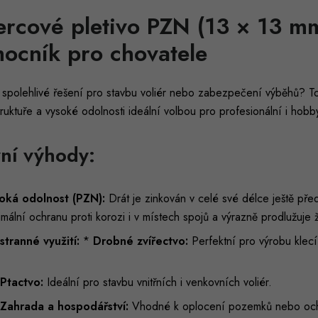
ercové pletivo PZN (13 × 13 mm
ocník pro chovatele
 spolehlivé řešení pro stavbu voliér nebo zabezpečení výběhů? T
ruktuře a vysoké odolnosti ideální volbou pro profesionální i hobb
ní výhody:
oká odolnost (PZN):
Drát je zinkován v celé své délce ještě př
mální ochranu proti korozi i v místech spojů a výrazně prodlužuje ž
stranné využití:
*
Drobné zvířectvo:
Perfektní pro výrobu klecí
Ptactvo:
Ideální pro stavbu vnitřních i venkovních voliér.
Zahrada a hospodářství:
Vhodné k oplocení pozemků nebo och