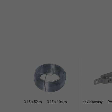
3,15 x 52 m
3,15 x 104 m
pozinkovaný
P