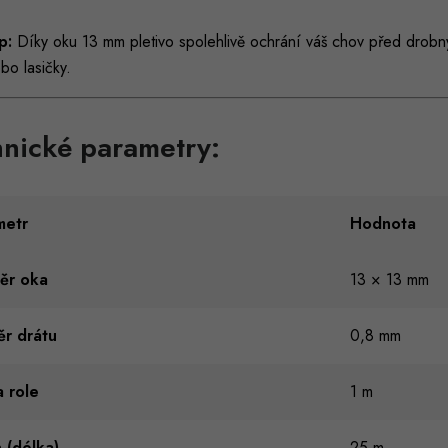
p:
Díky oku 13 mm pletivo spolehlivě ochrání váš chov před drobný
bo lasičky.
nické parametry:
metr
Hodnota
ěr oka
13 × 13 mm
ěr drátu
0,8 mm
 role
1 m
 (délka)
25 m