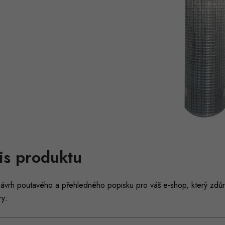
is produktu
návrh poutavého a přehledného popisku pro váš e-shop, který zdůr
ry: