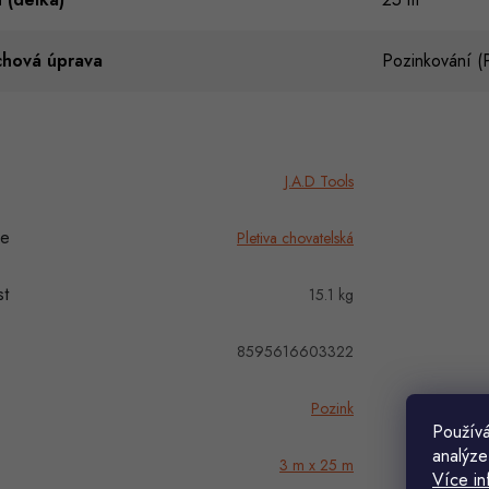
chová úprava
Pozinkování 
J.A.D Tools
ie
Pletiva chovatelská
t
15.1 kg
8595616603322
Pozink
Používá
analýze
3 m x 25 m
Více in