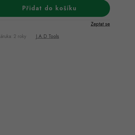
Přidat do košíku
Zeptat se
áruka
:
2 roky
J.A.D Tools