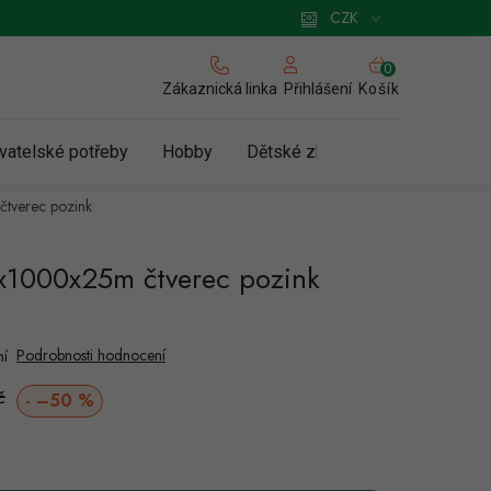
 pro podnikatele
Způsob doručení a platby
Zásady používání cookies
CZK
NÁKUPNÍ
KOŠÍK
Zákaznická linka
Košík
Přihlášení
vatelské potřeby
Hobby
Dětské zboží a hračky
N
čtverec pozink
8x1000x25m čtverec pozink
Podrobnosti hodnocení
ní
Měrná
č
–50 %
cena: