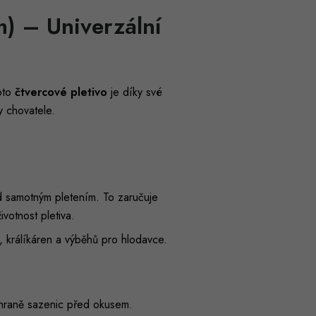
) – Univerzální
oto
čtvercové pletivo
je díky své
y chovatele.
ed samotným pletením. To zaručuje
ivotnost pletiva.
, králíkáren a výběhů pro hlodavce.
raně sazenic před okusem.