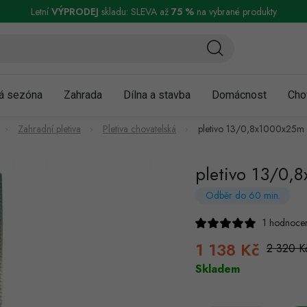
ní a reklamace
Podmínky ochrany osobních údajů
Obchodní podmínky
Letní
VÝPRODEJ
skladu: SLEVA až
75 %
na vybrané produkty
á sezóna
Zahrada
Dílna a stavba
Domácnost
Cho
Zahradní pletiva
Pletiva chovatelská
pletivo 13/0,8x1000x25m 
pletivo 13/0,
Odběr do 60 min.
1 hodnoce
1 138 Kč
2 320 K
Skladem