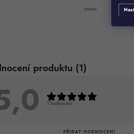
čtverec
Nas
nocení produktu (1)
5,0
1 hodnocení
PŘIDAT HODNOCENÍ