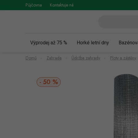
Přejít
Půjčovna
Kontaktuje nás
Obchodní podmínky
Vráce
na
obsah
Výprodej až 75 %
Horké letní dny
Bazénov
Domů
Zahrada
Údržba zahrady
Ploty a zástěny
50 %