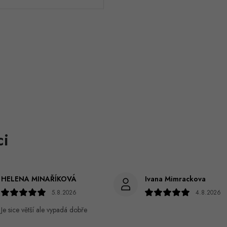
HELENA MINAŘÍKOVÁ
Ivana Mimrackova
5.8.2026
4.8.2026
Je sice větší ale vypadá dobře