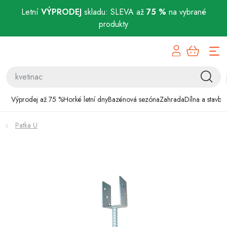
Letní
VÝPRODEJ
skladu: SLEVA až
75 %
na vybrané
produkty
Přejít
Výprodej až 75 %
na
obsah
Horké letní dny
Bazénová sezóna
Výprodej až 75 %
Horké letní dny
Bazénová sezóna
Zahrada
Dílna a stavba
Zahrada
Patka U
Dílna a stavba
Domácnost
Chovatelské potřeby