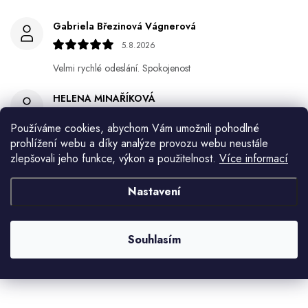
Gabriela Březinová Vágnerová
5.8.2026
Velmi rychlé odeslání. Spokojenost
HELENA MINAŘÍKOVÁ
5.8.2026
Používáme cookies, abychom Vám umožnili pohodlné
Je sice větší ale vypadá dobře
prohlížení webu a díky analýze provozu webu neustále
zlepšovali jeho funkce, výkon a použitelnost.
Více informací
Ivana Mimrackova
4.8.2026
Nastavení
Jaroslav Kováč
2.8.2026
Souhlasím
Zobrazit další hodnocení