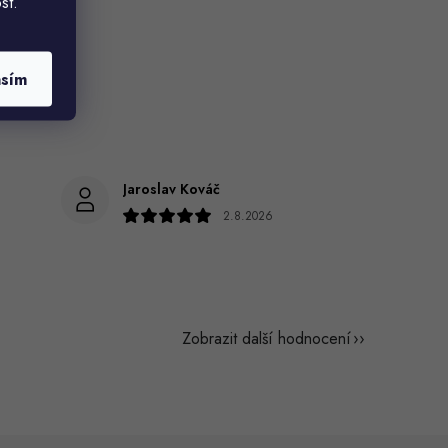
st.
asím
Jaroslav Kováč
2.8.2026
Zobrazit další hodnocení