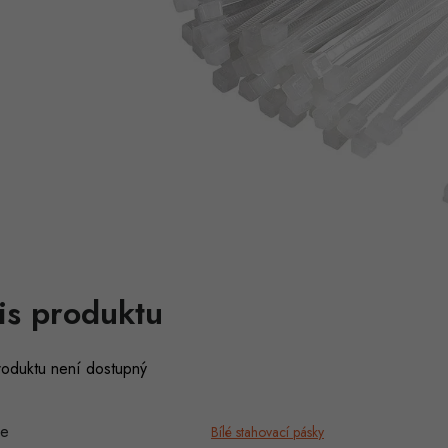
is produktu
roduktu není dostupný
ie
Bílé stahovací pásky