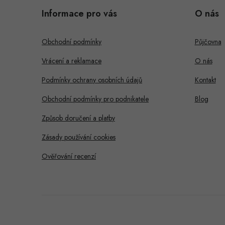
á
Informace pro vás
O nás
p
a
Obchodní podmínky
Půjčovna
t
Vrácení a reklamace
O nás
í
Podmínky ochrany osobních údajů
Kontakt
Obchodní podmínky pro podnikatele
Blog
Způsob doručení a platby
Zásady používání cookies
Ověřování recenzí