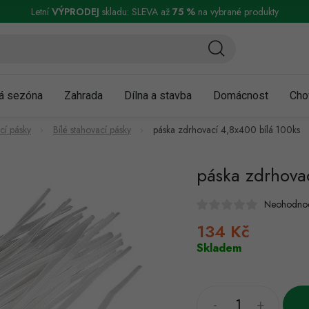
ní a reklamace
Podmínky ochrany osobních údajů
Obchodní podmínky
Letní
VÝPRODEJ
skladu: SLEVA až
75 %
na vybrané produkty
á sezóna
Zahrada
Dílna a stavba
Domácnost
Cho
cí pásky
Bílé stahovací pásky
páska zdrhovací 4,8x400 bílá 100ks
páska zdrhova
Neohodno
134 Kč
Měrná
cena:
Skladem