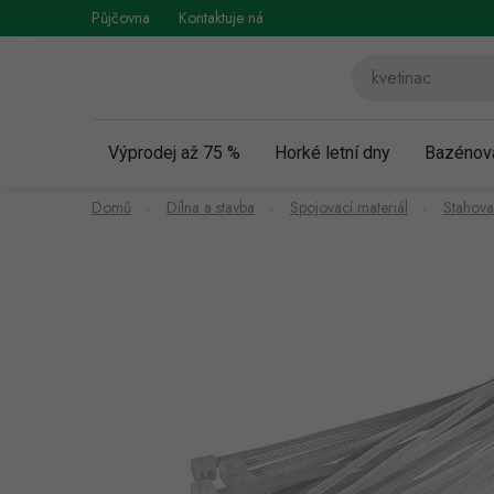
Přejít
Půjčovna
Kontaktuje nás
Obchodní podmínky
Vráce
na
obsah
Výprodej až 75 %
Horké letní dny
Bazénov
Domů
Dílna a stavba
Spojovací materiál
Stahova