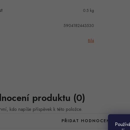
t
0.5 kg
5904182443530
Bílá
nocení produktu (0)
vní, kdo napíše příspěvek k této položce.
PŘIDAT HODNOCENÍ
Používá