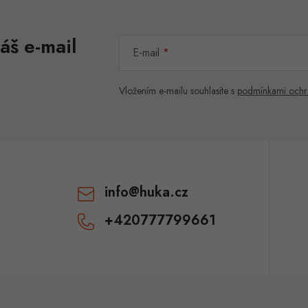
áš e-mail
E-mail
Vložením e-mailu souhlasíte s
podmínkami ochr
info
@
huka.cz
+420777799661