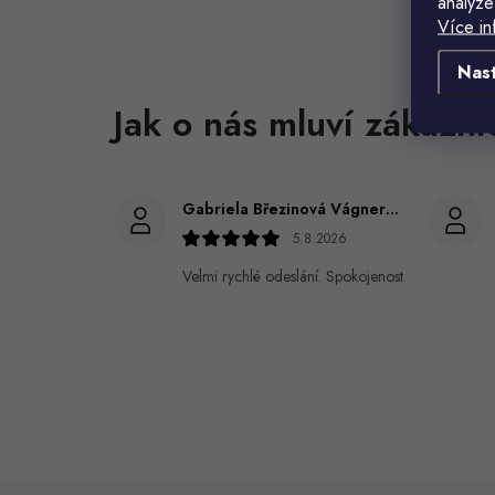
analýze
Více in
Nas
Gabriela Březinová Vágnerová
5.8.2026
Velmi rychlé odeslání. Spokojenost