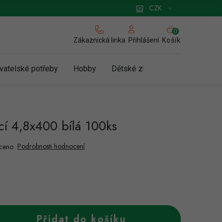
 pro podnikatele
Způsob doručení a platby
Zásady používání cookies
CZK
NÁKUPNÍ
KOŠÍK
Zákaznická linka
Košík
Přihlášení
vatelské potřeby
Hobby
Dětské zboží a hračky
N
cí 4,8x400 bílá 100ks
Podrobnosti hodnocení
ceno
Přidat do košíku