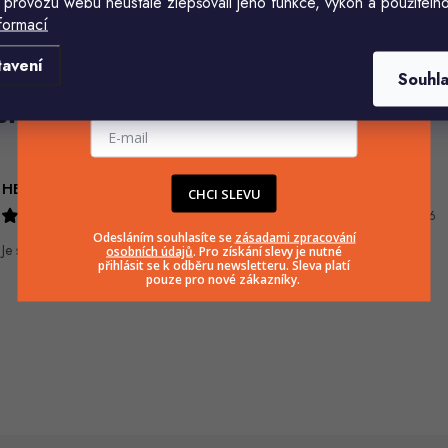
 provozu webu neustále zlepšovali jeho funkce, výkon a použitelno
formací
Komu ji máme poslat?
tavení
Souhl
E-mailová adresa
HELENA MINAŘÍKOVÁ
Ivana Mimrackova
CHCI SLEVU
5.8.2026
4.8.2026
Odesláním souhlasíte se
zásadami zpracování
Je sice větší ale vypadá dobře
osobních údajů
. Pro získání slevy je nutné
přihlásit se k odběru newsletteru. Sleva platí
pouze pro nové zákazníky.