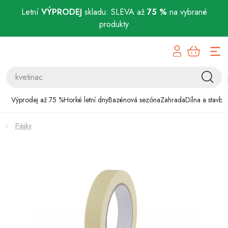
Letní
VÝPRODEJ
skladu: SLEVA až
75 %
na vybrané
produkty
Přejít
Výprodej až 75 %
na
obsah
Horké letní dny
Bazénová sezóna
Výprodej až 75 %
Horké letní dny
Bazénová sezóna
Zahrada
Dílna a stavba
Zahrada
Pásky
Dílna a stavba
Domácnost
Chovatelské potřeby