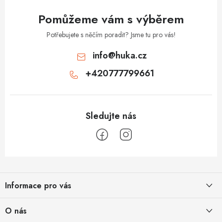
Pomůžeme vám s výběrem
Potřebujete s něčím poradit? Jsme tu pro vás!
info
@
huka.cz
+420777799661
Z
á
Informace pro vás
p
a
Obchodní podmínky
O nás
t