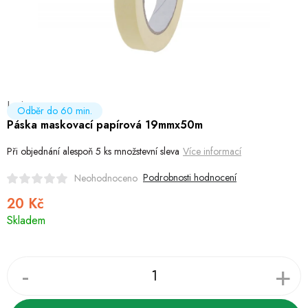
Hobby
Dětské zboží a hračky
Novinky
Levior
World Cleanup Day
Odběr do 60 min.
Páska maskovací papírová 19mmx50m
Akční ceny
Při objednání alespoň 5 ks množstevní sleva
Více informací
Půjčovna
Kontaktuje nás
Obchodní podmínky
Podrobnosti hodnocení
Neohodnoceno
Vrácení a reklamace
Podmínky ochrany osobních údajů
20 Kč
Měrná
Obchodní podmínky pro podnikatele
Způsob doručení a platby
Skladem
cena:
Zásady používání cookies
O nás
Blog