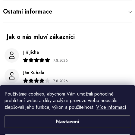
Ostatní informace
Jiří Jícha
7.8.2026
Ján Kubala
7.8.2026
Všetko bolo super ale škoda že návod je len v polsky a
Používáme cookies, abychom Vám umožnili pohodlné
anglicky .
prohlížení webu a díky analýze provozu webu neustále
zlepšovali jeho funkce, výkon a použitelnost.
Více informací
Gabriela Březinová Vágnerová
5.8.2026
Nastavení
Velmi rychlé odeslání. Spokojenost