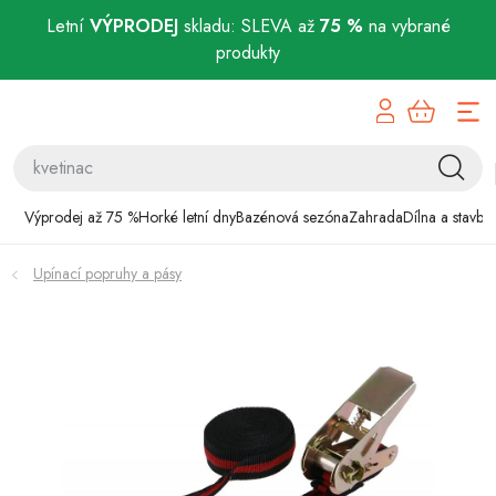
Letní
VÝPRODEJ
skladu: SLEVA až
75 %
na vybrané
produkty
Přejít
Výprodej až 75 %
na
obsah
Horké letní dny
Bazénová sezóna
Výprodej až 75 %
Horké letní dny
Bazénová sezóna
Zahrada
Dílna a stavba
Zahrada
Upínací popruhy a pásy
Dílna a stavba
Domácnost
Chovatelské potřeby