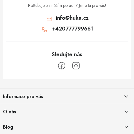
Potřebujete s něčím poradit? Jsme tu pro vás!
info
@
huka.cz
+420777799661
Z
á
Informace pro vás
p
a
Obchodní podmínky
O nás
t
Vrácení a reklamace
í
Půjčovna
Blog
Podmínky ochrany osobních údajů