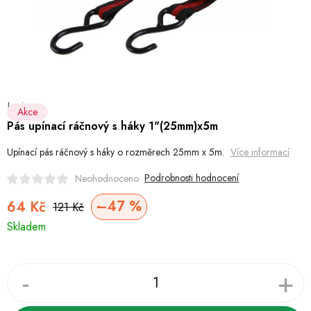
Hobby
Dětské zboží a hračky
Novinky
Levior
World Cleanup Day
Akce
Pás upínací ráčnový s háky 1"(25mm)x5m
Akční ceny
Upínací pás ráčnový s háky o rozměrech 25mm x 5m.
Více informací
Půjčovna
Kontaktuje nás
Obchodní podmínky
Podrobnosti hodnocení
Neohodnoceno
Vrácení a reklamace
Podmínky ochrany osobních údajů
–47 %
64 Kč
121 Kč
Měrná
Obchodní podmínky pro podnikatele
Způsob doručení a platby
Skladem
cena:
Zásady používání cookies
O nás
Blog