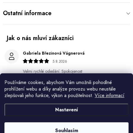
Ostatní informace
Gabriela Březinová Vágnerová
5.8.2026
Velmi rychlé odeslání. Spokojenost
Používáme cookies, abychom Vám umožnili pohodlné
HELENA MINAŘÍKOVÁ
prohlížení webu a díky analýze provozu webu neustále
5.8.2026
zlepšovali jeho funkce, výkon a použitelnost.
Více informací
Je sice větší ale vypadá dobře
Nastavení
Ivana Mimrackova
4.8.2026
Souhlasím