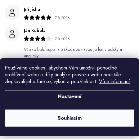
Jiří Jícha
7.8.2026
Ján Kubala
7.8.2026
Všetko bolo super ale škoda že návod je len v polsky a
anglicky .
Používáme cookies, abychom Vám umožnili pohodlné
Gabriela Březinová Vágnerová
prohlížení webu a díky analýze provozu webu neustále
5.8.2026
zlepšovali jeho funkce, výkon a použitelnost.
Více informací
Velmi rychlé odeslání. Spokojenost
Nastavení
HELENA MINAŘÍKOVÁ
5.8.2026
Souhlasím
Je sice větší ale vypadá dobře
Zobrazit další hodnocení