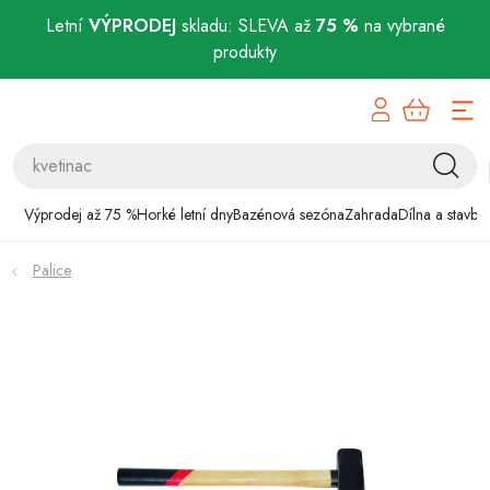
Letní
VÝPRODEJ
skladu: SLEVA až
75 %
na vybrané
produkty
Přejít
Výprodej až 75 %
na
obsah
Horké letní dny
Bazénová sezóna
Výprodej až 75 %
Horké letní dny
Bazénová sezóna
Zahrada
Dílna a stavba
Zahrada
Palice
Dílna a stavba
Domácnost
Chovatelské potřeby