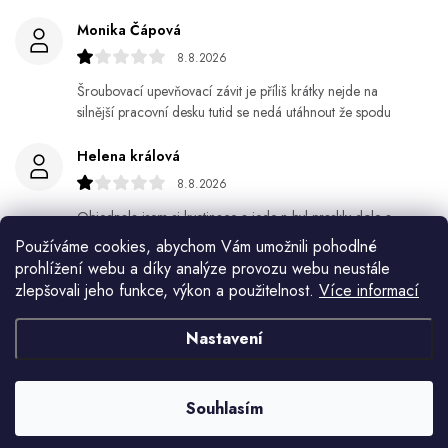
Monika Čápová
8.8.2026
Šroubovací upevňovací závit je příliš krátky nejde na
silnější pracovní desku tutid se nedá utáhnout že spodu
Helena králová
8.8.2026
Objednala jsem si kvetinace a jede n byl praskly dole a
kdyz jsem napsala jak to budem resit tak zadna odpoved
Používáme cookies, abychom Vám umožnili pohodlné
prohlížení webu a díky analýze provozu webu neustále
Jiří Jícha
zlepšovali jeho funkce, výkon a použitelnost.
Více informací
7.8.2026
Nastavení
Ján Kubala
7.8.2026
Souhlasím
Všetko bolo super ale škoda že návod je len v polsky a
anglicky .