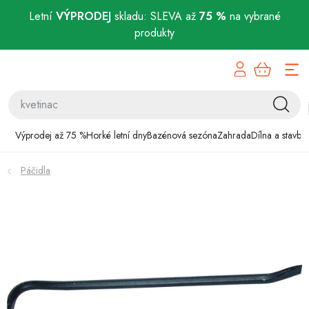
Letní
VÝPRODEJ
skladu: SLEVA až
75 %
na vybrané
produkty
Přejít
Výprodej až 75 %
na
obsah
Horké letní dny
Bazénová sezóna
Výprodej až 75 %
Horké letní dny
Bazénová sezóna
Zahrada
Dílna a stavba
Zahrada
Páčidla
Dílna a stavba
Domácnost
Chovatelské potřeby