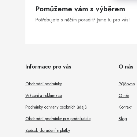
Pomůžeme vám s výběrem
Potřebujete s něčím poradit? Jsme tu pro vás!
Z
á
Informace pro vás
O nás
p
a
Obchodní podmínky
Půjčovna
t
Vrácení a reklamace
O nás
í
Podmínky ochrany osobních údajů
Kontakt
Obchodní podmínky pro podnikatele
Blog
Způsob doručení a platby