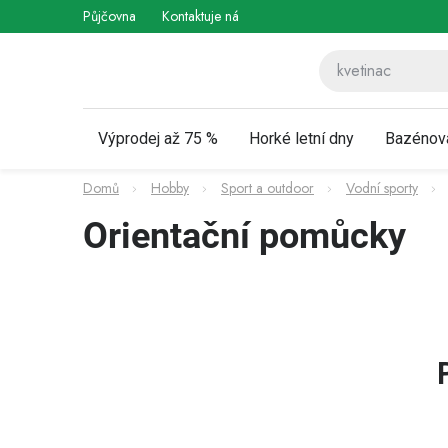
Přejít
Půjčovna
Kontaktuje nás
Obchodní podmínky
Vráce
na
obsah
Výprodej až 75 %
Horké letní dny
Bazénov
Domů
Hobby
Sport a outdoor
Vodní sporty
Orientační pomůcky
P
o
s