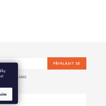
PŘIHLÁSIT SE
díky
st.
any osobních údajů
asím