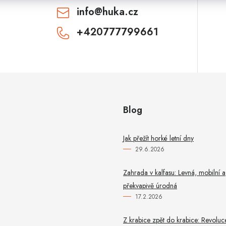
info
@
huka.cz
+420777799661
CHCI SLEVU
Odesláním souhlasíte se
zásadami zpracování
osobních údajů
. Pro získání slevy je nutné
přihlásit se k odběru newsletteru. Sleva platí
pouze pro nové zákazníky.
Blog
Jak přežít horké letní dny
29.6.2026
Zahrada v kalfasu: Levná, mobilní a
překvapivě úrodná
17.2.2026
Z krabice zpět do krabice: Revoluc