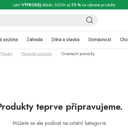
ní a reklamace
Podmínky ochrany osobních údajů
Obchodní podmínky
Letní
VÝPRODEJ
skladu: SLEVA až
75 %
na vybrané produkty
á sezóna
Zahrada
Dílna a stavba
Domácnost
Cho
Plavání
Plavecké pomůcky
Orientační pomůcky
Produkty teprve připravujeme.
Můžete se ale podívat na ostatní kategorie.