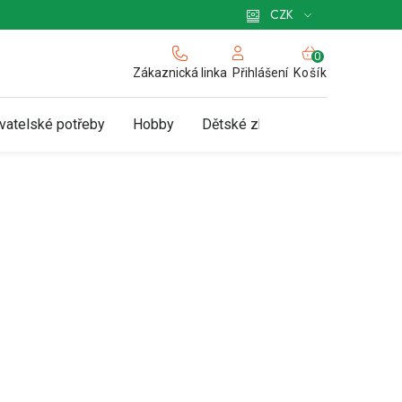
 pro podnikatele
Způsob doručení a platby
Zásady používání cookies
CZK
NÁKUPNÍ
KOŠÍK
Zákaznická linka
Košík
Přihlášení
vatelské potřeby
Hobby
Dětské zboží a hračky
N