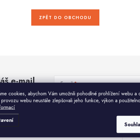
ZPĚT DO OBCHODU
áš e-mail
E-mail
me cookies, abychom Vám umožnili pohodlné prohlížení webu a 
 provozu webu neustále zlepšovali jeho funkce, výkon a použitelno
Vložením e-mailu souhlasíte s
podmínkami ochr
formací
Komu ji máme poslat?
tavení
Souhl
E-mailová adresa