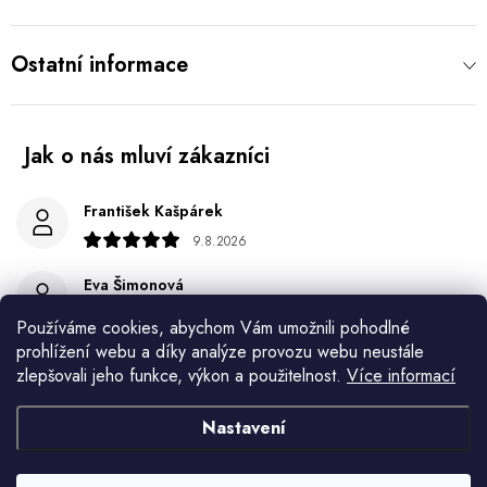
Ostatní informace
František Kašpárek
9.8.2026
Eva Šimonová
9.8.2026
Používáme cookies, abychom Vám umožnili pohodlné
prohlížení webu a díky analýze provozu webu neustále
Spokojenost
zlepšovali jeho funkce, výkon a použitelnost.
Více informací
Jiří Jícha
Nastavení
7.8.2026
Ján Kubala