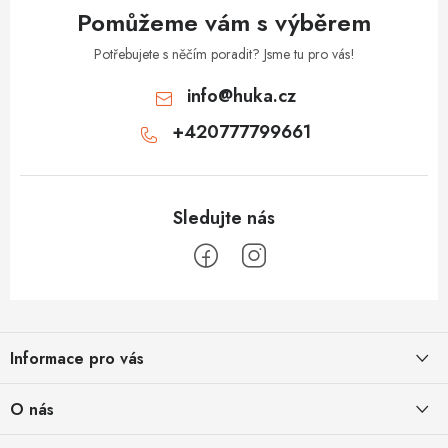
Pomůžeme vám s výběrem
Potřebujete s něčím poradit? Jsme tu pro vás!
info
@
huka.cz
+420777799661
Z
á
Informace pro vás
p
a
Obchodní podmínky
O nás
t
Vrácení a reklamace
Půjčovna