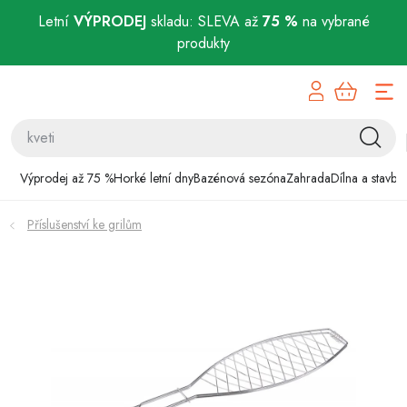
Letní
VÝPRODEJ
skladu: SLEVA až
75 %
na vybrané
produkty
Přejít
Výprodej až 75 %
na
obsah
Horké letní dny
Bazénová sezóna
Výprodej až 75 %
Horké letní dny
Bazénová sezóna
Zahrada
Dílna a stavba
Zahrada
Příslušenství ke grilům
Dílna a stavba
Domácnost
Chovatelské potřeby