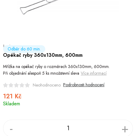
Hobby
Dětské zboží a hračky
Novinky
Levior
World Cleanup Day
Odběr do 60 min.
Opékač ryby 360x130mm, 600mm
Akční ceny
Mřížka na opékač ryby o rozměrech 360x130mm, 600mm.
Při objednání alespoň 5 ks množstevní sleva
Více informací
Půjčovna
Kontaktuje nás
Obchodní podmínky
Podrobnosti hodnocení
Neohodnoceno
Vrácení a reklamace
Podmínky ochrany osobních údajů
121 Kč
Obchodní podmínky pro podnikatele
Způsob doručení a platby
Měrná
Skladem
cena:
Zásady používání cookies
O nás
Blog