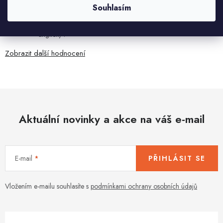
Souhlasím
7.8.2026
Všetko bolo super ale škoda že návod je len v polsky a
anglicky .
Zobrazit další hodnocení
Aktuální novinky a akce na váš e-mail
E-mail
PŘIHLÁSIT SE
Vložením e-mailu souhlasíte s
podmínkami ochrany osobních údajů