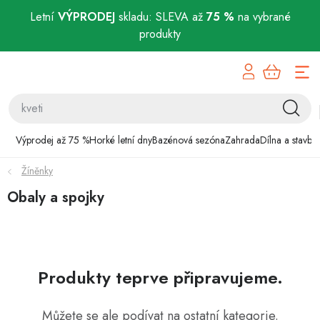
Letní
VÝPRODEJ
skladu: SLEVA až
75 %
na vybrané
produkty
Přejít
Výprodej až 75 %
na
obsah
Horké letní dny
Bazénová sezóna
Výprodej až 75 %
Horké letní dny
Bazénová sezóna
Zahrada
Dílna a stavba
Žíněnky
Zahrada
Obaly a spojky
Dílna a stavba
Domácnost
Produkty teprve připravujeme.
Chovatelské potřeby
Můžete se ale podívat na ostatní kategorie.