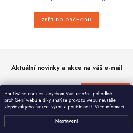
Hobby
Dětské zboží a hračky
ZPĚT DO OBCHODU
Novinky
World Cleanup Day
Akční ceny
Aktuální novinky a akce na váš e-mail
Půjčovna
Kontaktuje nás
Obchodní podmínky
Vrácení a reklamace
Podmínky ochrany osobních údajů
E-mail
PŘIHLÁSIT SE
Používáme cookies, abychom Vám umožnili pohodlné
Obchodní podmínky pro podnikatele
Způsob doručení a platby
prohlížení webu a díky analýze provozu webu neustále
Zásady používání cookies
O nás
Blog
zlepšovali jeho funkce, výkon a použitelnost.
Více informací
Vložením e-mailu souhlasíte s
podmínkami ochrany osobních údajů
Nastavení