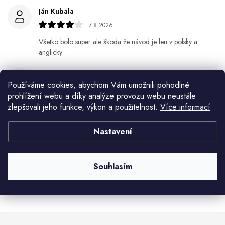
Ján Kubala
7.8.2026
Všetko bolo super ale škoda že návod je len v polsky a
anglicky .
Gabriela Březinová Vágnerová
Používáme cookies, abychom Vám umožnili pohodlné
5.8.2026
prohlížení webu a díky analýze provozu webu neustále
Velmi rychlé odeslání. Spokojenost
zlepšovali jeho funkce, výkon a použitelnost.
Více informací
HELENA MINAŘÍKOVÁ
Nastavení
5.8.2026
Je sice větší ale vypadá dobře
Souhlasím
Zobrazit další hodnocení