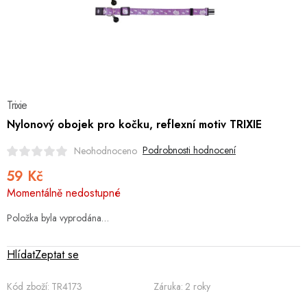
Hobby
Dětské zboží a hračky
Novinky
Trixie
World Cleanup Day
Nylonový obojek pro kočku, reflexní motiv TRIXIE
Akční ceny
Podrobnosti hodnocení
Neohodnoceno
59 Kč
Půjčovna
Kontaktuje nás
Obchodní podmínky
Měrná
Momentálně nedostupné
Vrácení a reklamace
cena:
Podmínky ochrany osobních údajů
Obchodní podmínky pro podnikatele
Položka byla vyprodána…
Způsob doručení a platby
Zásady používání cookies
O nás
Blog
Hlídat
Zeptat se
Kód zboží:
TR4173
Záruka
:
2 roky