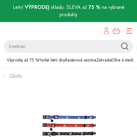
Letní
VÝPRODEJ
skladu: SLEVA až
75 %
na vybrané
produkty
Přejít
Výprodej až 75 %
na
obsah
Horké letní dny
Bazénová sezóna
Výprodej až 75 %
Horké letní dny
Bazénová sezóna
Zahrada
Dílna a stavba
Zahrada
Obojky
Dílna a stavba
Domácnost
Chovatelské potřeby