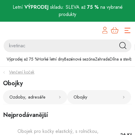
Letní
VÝPRODEJ
skladu: SLEVA až
75 %
na vybrané
produkty
Přejít
Výprodej až 75 %
na
obsah
Horké letní dny
Bazénová sezóna
Výprodej až 75 %
Horké letní dny
Bazénová sezóna
Zahrada
Dílna a stavba
Venčení koček
Zahrada
Obojky
Dílna a stavba
Ozdoby, adresáře
Obojky
Domácnost
Nejprodávanější
Chovatelské potřeby
Obojek pro kočky elastický, s rolničkou,
26 Kč