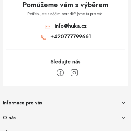
v
Pomůžeme vám s výběrem
ý
p
Potřebujete s něčím poradit? Jsme tu pro vás!
i
info
@
huka.cz
s
+420777799661
u
Z
á
Informace pro vás
p
a
Obchodní podmínky
O nás
t
Vrácení a reklamace
í
Půjčovna