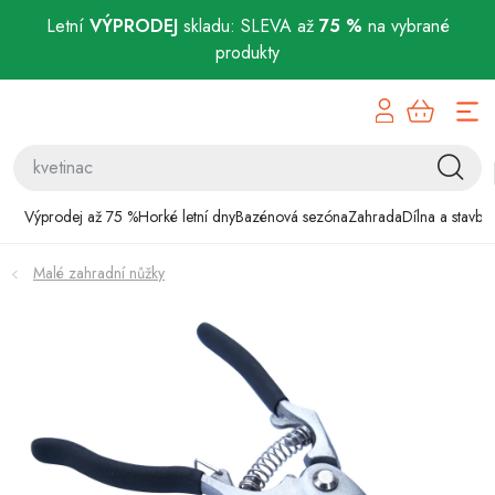
Letní
VÝPRODEJ
skladu: SLEVA až
75 %
na vybrané
produkty
Přejít
Výprodej až 75 %
na
obsah
Horké letní dny
Bazénová sezóna
Výprodej až 75 %
Horké letní dny
Bazénová sezóna
Zahrada
Dílna a stavba
Zahrada
Malé zahradní nůžky
Dílna a stavba
Domácnost
Chovatelské potřeby