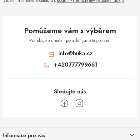
Vložením e-mailu souhlasíte s
podmínkami ochrany osobních údajů
Pomůžeme vám s výběrem
Potřebujete s něčím poradit? Jsme tu pro vás!
info
@
huka.cz
+420777799661
Z
á
Informace pro vás
p