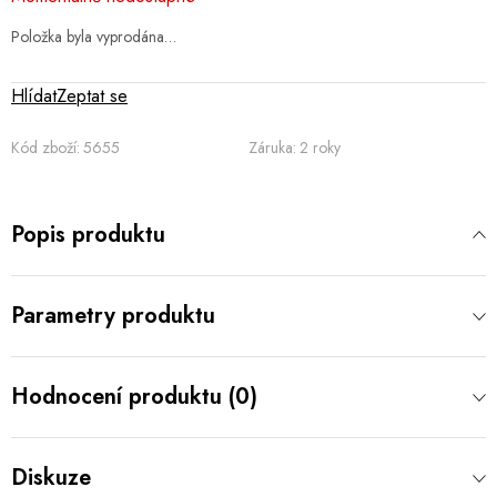
cena:
Položka byla vyprodána…
Hlídat
Zeptat se
Kód zboží:
5655
Záruka
:
2 roky
Popis produktu
Parametry produktu
Hodnocení produktu (0)
Diskuze