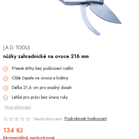
Hobby
Dětské zboží a hračky
Novinky
J.A.D. TOOLS
World Cleanup Day
nůžky zahradnické na ovoce 216 mm
Akční ceny
Přesné střihy bez poškození rostlin
Oblé čepele na ovoce a květiny
Půjčovna
Kontaktuje nás
Obchodní podmínky
Délka 21,6 cm pro snadný dosah
Vrácení a reklamace
Podmínky ochrany osobních údajů
Lehká pro práci bez únavy ruky
Obchodní podmínky pro podnikatele
Způsob doručení a platby
Více informací
Zásady používání cookies
O nás
Blog
Podrobnosti hodnocení
Neohodnoceno
134 Kč
Měrná
Momentálně nedostupné