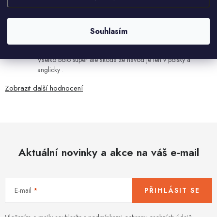
7.8.2026
Ján Kubala
Souhlasím
7.8.2026
Všetko bolo super ale škoda že návod je len v polsky a
anglicky .
Zobrazit další hodnocení
Aktuální novinky a akce na váš e-mail
E-mail
PŘIHLÁSIT SE