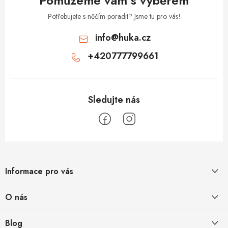
Pomůžeme vám s výběrem
Potřebujete s něčím poradit? Jsme tu pro vás!
info
@
huka.cz
+420777799661
Z
á
Informace pro vás
p
a
Obchodní podmínky
O nás
t
Vrácení a reklamace
í
Půjčovna
Blog