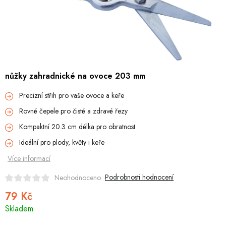
Hobby
Dětské zboží a hračky
Novinky
nůžky zahradnické na ovoce 203 mm
World Cleanup Day
Precizní střih pro vaše ovoce a keře
Akční ceny
Rovné čepele pro čisté a zdravé řezy
Kompaktní 20.3 cm délka pro obratnost
Půjčovna
Kontaktuje nás
Obchodní podmínky
Ideální pro plody, květy i keře
Vrácení a reklamace
Podmínky ochrany osobních údajů
Více informací
Obchodní podmínky pro podnikatele
Způsob doručení a platby
Zásady používání cookies
O nás
Blog
Podrobnosti hodnocení
Neohodnoceno
79 Kč
Měrná
Skladem
cena: