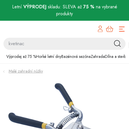
Letní
VÝPRODEJ
skladu: SLEVA až
75 %
na vybrané
produkty
Přejít
Výprodej až 75 %
na
obsah
Horké letní dny
Bazénová sezóna
Výprodej až 75 %
Horké letní dny
Bazénová sezóna
Zahrada
Dílna a stavba
Zahrada
Malé zahradní nůžky
Dílna a stavba
Domácnost
Chovatelské potřeby