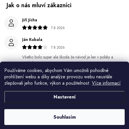
Jiří Jícha
7.8.2026
Ján Kubala
7.8.2026
Všetko bolo super ale škoda že návod je len v polsky a
anglicky .
Používáme cookies, abychom Vám umožnili pohodlné
Gabriela Březinová Vágnerová
prohlížení webu a díky analýze provozu webu neustále
zlepšovali jeho funkce, výkon a použitelnost.
Více informací
5.8.2026
Velmi rychlé odeslání. Spokojenost
Nastavení
HELENA MINAŘÍKOVÁ
5.8.2026
Souhlasím
Je sice větší ale vypadá dobře