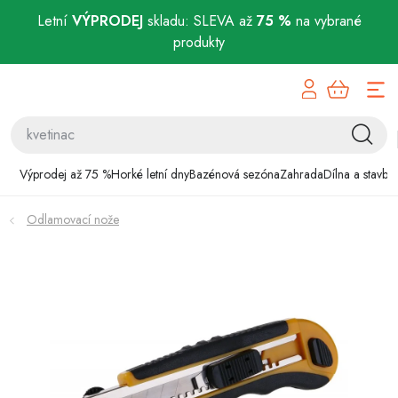
Letní
VÝPRODEJ
skladu: SLEVA až
75 %
na vybrané
produkty
Přejít
Výprodej až 75 %
na
obsah
Horké letní dny
Bazénová sezóna
Výprodej až 75 %
Horké letní dny
Bazénová sezóna
Zahrada
Dílna a stavba
Zahrada
Odlamovací nože
Dílna a stavba
Domácnost
Chovatelské potřeby