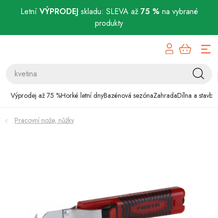
Letní
VÝPRODEJ
skladu: SLEVA až
75 %
na vybrané
produkty
Přejít
Výprodej až 75 %
na
obsah
Horké letní dny
Bazénová sezóna
Výprodej až 75 %
Horké letní dny
Bazénová sezóna
Zahrada
Dílna a stavba
Zahrada
Pracovní nože, nůžky
Dílna a stavba
Domácnost
Chovatelské potřeby