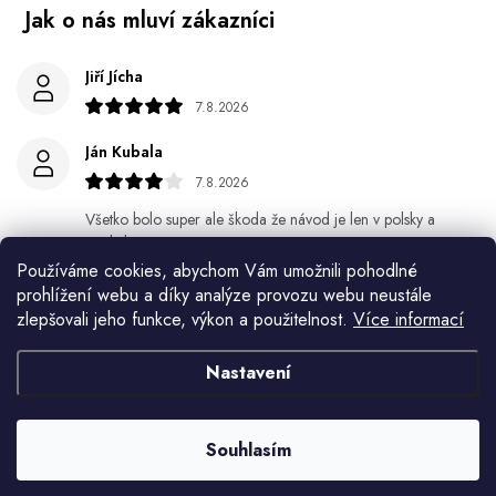
Jiří Jícha
7.8.2026
Ján Kubala
7.8.2026
Všetko bolo super ale škoda že návod je len v polsky a
anglicky .
Používáme cookies, abychom Vám umožnili pohodlné
Gabriela Březinová Vágnerová
prohlížení webu a díky analýze provozu webu neustále
zlepšovali jeho funkce, výkon a použitelnost.
Více informací
5.8.2026
Velmi rychlé odeslání. Spokojenost
Nastavení
HELENA MINAŘÍKOVÁ
5.8.2026
Souhlasím
Je sice větší ale vypadá dobře