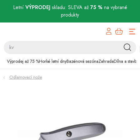
Letní
VÝPRODEJ
skladu: SLEVA až
75 %
na vybrané
produkty
Přejít
Výprodej až 75 %
na
obsah
Horké letní dny
Bazénová sezóna
Výprodej až 75 %
Horké letní dny
Bazénová sezóna
Zahrada
Dílna a stavba
Zahrada
Odlamovací nože
Dílna a stavba
Domácnost
Chovatelské potřeby