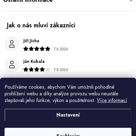
Jiří Jícha
7.8.2026
Ján Kubala
7.8.2026
Všetko bolo super ale škoda že návod je len v polsky a
anglicky .
Používáme cookies, abychom Vám umožnili pohodlné
prohlížení webu a díky analýze provozu webu neustále
Gabriela Březinová Vágnerová
zlepšovali jeho funkce, výkon a použitelnost.
Více informací
5.8.2026
Nastavení
Velmi rychlé odeslání. Spokojenost
HELENA MINAŘÍKOVÁ