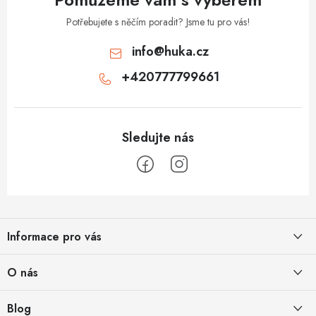
Potřebujete s něčím poradit? Jsme tu pro vás!
info
@
huka.cz
+420777799661
Z
á
Informace pro vás
p
a
Obchodní podmínky
O nás
t
Vrácení a reklamace
í
Půjčovna
Blog