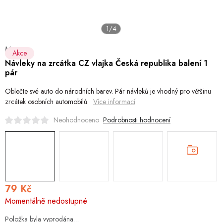
Hobby
Dětské zboží a hračky
1/4
Merco
Novinky
Akce
Návleky na zrcátka CZ vlajka Česká republika balení 1
pár
World Cleanup Day
Oblečte své auto do národních barev. Pár návleků je vhodný pro většinu
zrcátek osobních automobilů.
Více informací
Akční ceny
Podrobnosti hodnocení
Neohodnoceno
Půjčovna
Kontaktuje nás
Obchodní podmínky
Vrácení a reklamace
79 Kč
Měrná
Momentálně nedostupné
cena:
Položka byla vyprodána…