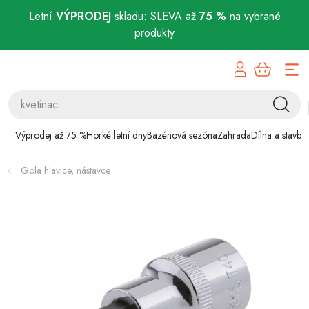
Letní
VÝPRODEJ
skladu: SLEVA až
75 %
na vybrané
produkty
Přejít
Výprodej až 75 %
na
obsah
Horké letní dny
Bazénová sezóna
Výprodej až 75 %
Horké letní dny
Bazénová sezóna
Zahrada
Dílna a stavba
Zahrada
Gola hlavice, nástavce
Dílna a stavba
Domácnost
Chovatelské potřeby