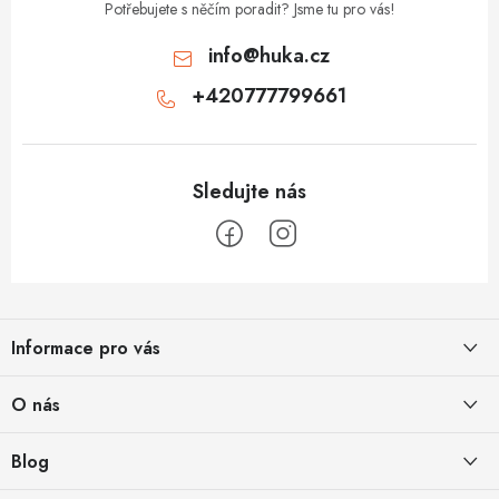
Potřebujete s něčím poradit? Jsme tu pro vás!
info
@
huka.cz
+420777799661
Z
á
Informace pro vás
p
a
Obchodní podmínky
O nás
t
Vrácení a reklamace
í
Půjčovna
Blog
Podmínky ochrany osobních údajů
O nás