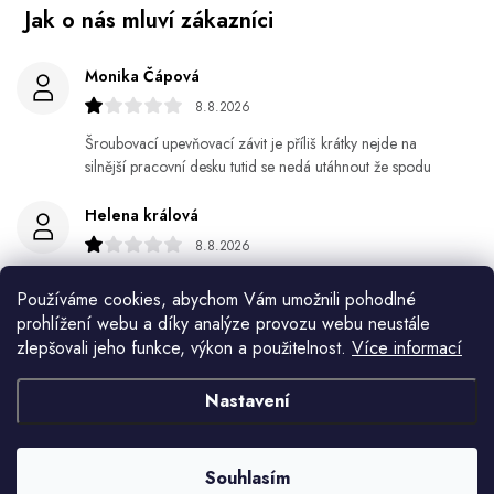
Monika Čápová
8.8.2026
Šroubovací upevňovací závit je příliš krátky nejde na
silnější pracovní desku tutid se nedá utáhnout že spodu
Helena králová
8.8.2026
Objednala jsem si kvetinace a jede n byl praskly dole a
Používáme cookies, abychom Vám umožnili pohodlné
kdyz jsem napsala jak to budem resit tak zadna odpoved
prohlížení webu a díky analýze provozu webu neustále
zlepšovali jeho funkce, výkon a použitelnost.
Více informací
Jiří Jícha
7.8.2026
Nastavení
Ján Kubala
7.8.2026
Souhlasím