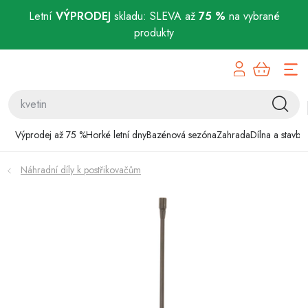
Letní
VÝPRODEJ
skladu: SLEVA až
75 %
na vybrané
produkty
Přejít
Výprodej až 75 %
na
obsah
Horké letní dny
Bazénová sezóna
Výprodej až 75 %
Horké letní dny
Bazénová sezóna
Zahrada
Dílna a stavba
Zahrada
Náhradní díly k postřikovačům
Dílna a stavba
Domácnost
Chovatelské potřeby