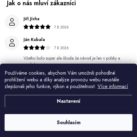
Jiří Jícha
7.8.2026
Ján Kubala
7.8.2026
Všetko bolo super ale škoda že návod je len v polsky a
anglicky .
Používáme cookies, abychom Vám umožnili pohodlné
Gabriela Březinová Vágnerová
prohlížení webu a díky analýze provozu webu neustále
zlepšovali jeho funkce, výkon a použitelnost.
Více informací
5.8.2026
Velmi rychlé odeslání. Spokojenost
Nastavení
HELENA MINAŘÍKOVÁ
5.8.2026
Souhlasím
Je sice větší ale vypadá dobře