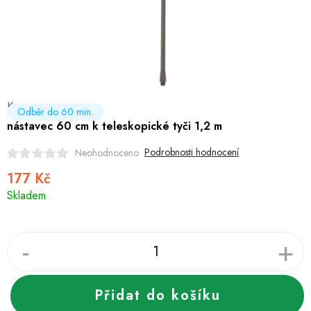
Hobby
Dětské zboží a hračky
Novinky
Kwazar
World Cleanup Day
Odběr do 60 min.
nástavec 60 cm k teleskopické tyči 1,2 m
Akční ceny
Podrobnosti hodnocení
Neohodnoceno
177 Kč
Půjčovna
Kontaktuje nás
Obchodní podmínky
Měrná
Skladem
Vrácení a reklamace
cena:
Podmínky ochrany osobních údajů
Obchodní podmínky pro podnikatele
Způsob doručení a platby
Zásady používání cookies
O nás
Blog
Přidat do košíku