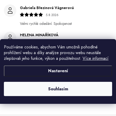
Gabriela Březinová Vágnerová
5.8.2026
Velmi rychlé odeslání. Spokojenost
HELENA MINAŘÍKOVÁ
5.8.2026
Používáme cookies, abychom Vám umožnili pohodlné
Je sice větší ale vypadá dobře
prohlížení webu a díky analýze provozu webu neustále
zlepšovali jeho funkce, výkon a použitelnost.
Více informací
Ivana Mimrackova
4.8.2026
Nastavení
Jaroslav Kováč
2.8.2026
Souhlasím
Zobrazit další hodnocení