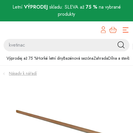
Letní
VÝPRODEJ
skladu: SLEVA až
75 %
na vybrané
produkty
Přejít
Výprodej až 75 %
na
obsah
Horké letní dny
Bazénová sezóna
Výprodej až 75 %
Horké letní dny
Bazénová sezóna
Zahrada
Dílna a stavba
Zahrada
Násady k nářadí
Dílna a stavba
Domácnost
Chovatelské potřeby