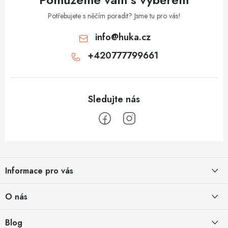
Potřebujete s něčím poradit? Jsme tu pro vás!
info
@
huka.cz
+420777799661
Z
á
Informace pro vás
p
a
Obchodní podmínky
O nás
t
Vrácení a reklamace
í
Půjčovna
Blog