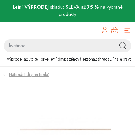
Letní
VÝPRODEJ
skladu: SLEVA až
75 %
na vybrané
produkty
Přejít
Výprodej až 75 %
na
obsah
Horké letní dny
Bazénová sezóna
Výprodej až 75 %
Horké letní dny
Bazénová sezóna
Zahrada
Dílna a stavba
Zahrada
Náhradní díly na hrábě
Dílna a stavba
Domácnost
Chovatelské potřeby