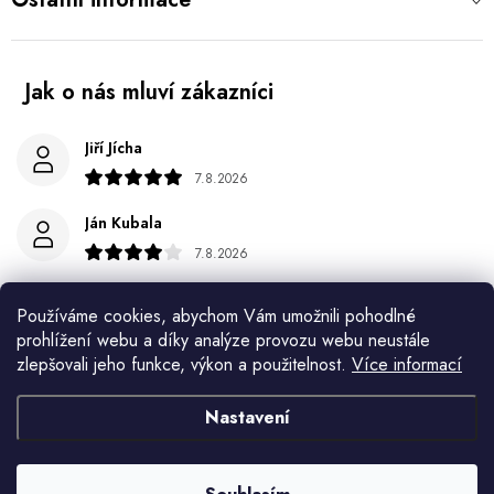
Jiří Jícha
7.8.2026
Ján Kubala
7.8.2026
Všetko bolo super ale škoda že návod je len v polsky a
anglicky .
Používáme cookies, abychom Vám umožnili pohodlné
prohlížení webu a díky analýze provozu webu neustále
Gabriela Březinová Vágnerová
zlepšovali jeho funkce, výkon a použitelnost.
Více informací
5.8.2026
Nastavení
Velmi rychlé odeslání. Spokojenost
HELENA MINAŘÍKOVÁ