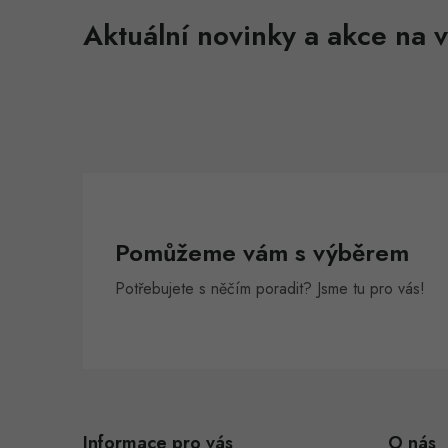
Aktuální novinky a akce na v
Pomůžeme vám s výběrem
Potřebujete s něčím poradit? Jsme tu pro vás!
Z
á
Informace pro vás
O nás