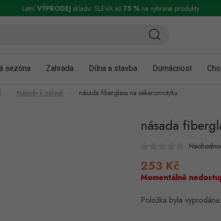
ní a reklamace
Podmínky ochrany osobních údajů
Obchodní podmínky
Letní
VÝPRODEJ
skladu: SLEVA až
75 %
na vybrané produkty
á sezóna
Zahrada
Dílna a stavba
Domácnost
Cho
í
Násady k nářadí
násada fiberglass na sekeromotyku
násada fiberg
Neohodno
253 Kč
Měrná
cena:
Momentálně nedostu
Položka byla vyprodán