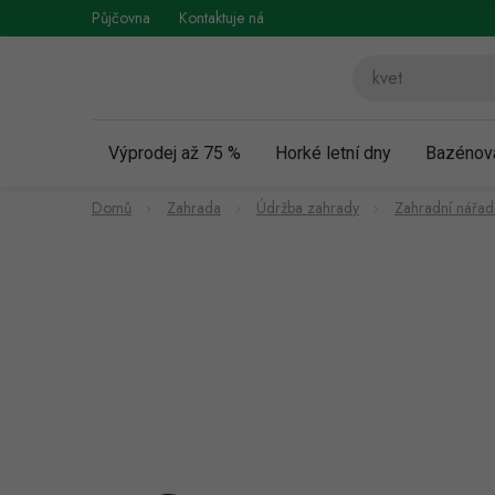
Přejít
Půjčovna
Kontaktuje nás
Obchodní podmínky
Vráce
na
obsah
Výprodej až 75 %
Horké letní dny
Bazénov
Domů
Zahrada
Údržba zahrady
Zahradní nářad