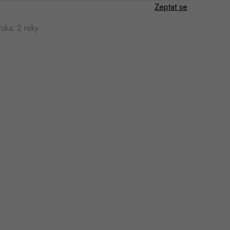
Zeptat se
ruka
:
2 roky