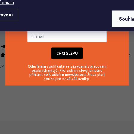
formací
Komu ji máme poslat?
tavení
Souhl
E-mailová adresa
HELENA MINAŘÍKOVÁ
Ivana Mimrackova
CHCI SLEVU
5.8.2026
4.8.2026
Je sice větší ale vypadá dobře
Odesláním souhlasíte se
zásadami zpracování
osobních údajů
. Pro získání slevy je nutné
přihlásit se k odběru newsletteru. Sleva platí
pouze pro nové zákazníky.