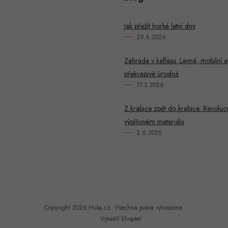
Jak přežít horké letní dny
29.6.2026
Zahrada v kalfasu: Levná, mobilní a
překvapivě úrodná
17.2.2026
Z krabice zpět do krabice: Revoluc
výplňovém materiálu
2.6.2025
Copyright 2026
Huka.cz
. Všechna práva vyhrazena.
Vytvořil Shoptet