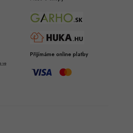
Přijímáme online platby
e ve