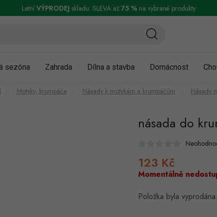
ní a reklamace
Podmínky ochrany osobních údajů
Obchodní podmínky
Letní
VÝPRODEJ
skladu: SLEVA až
75 %
na vybrané produkty
á sezóna
Zahrada
Dílna a stavba
Domácnost
Cho
í
Motyky, krumpáče
Násady k motykám a krumpáčům
Násady 
násada do kru
Neohodno
123 Kč
Měrná
cena:
Momentálně nedostu
Položka byla vyprodán