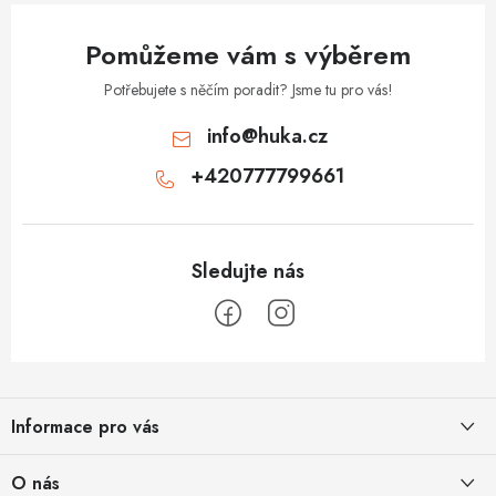
Pomůžeme vám s výběrem
Potřebujete s něčím poradit? Jsme tu pro vás!
info
@
huka.cz
+420777799661
Z
á
Informace pro vás
p
a
Obchodní podmínky
O nás