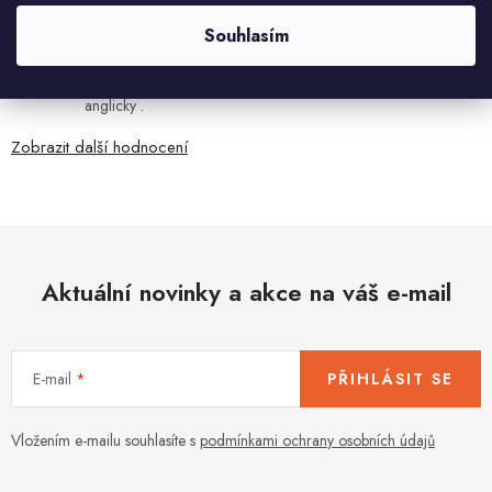
Ján Kubala
Souhlasím
7.8.2026
Všetko bolo super ale škoda že návod je len v polsky a
anglicky .
Zobrazit další hodnocení
Aktuální novinky a akce na váš e-mail
E-mail
PŘIHLÁSIT SE
Vložením e-mailu souhlasíte s
podmínkami ochrany osobních údajů