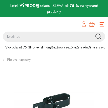
Letní
VÝPRODEJ
skladu: SLEVA až
75 %
na vybrané
produkty
Přejít
Výprodej až 75 %
na
obsah
Horké letní dny
Bazénová sezóna
Výprodej až 75 %
Horké letní dny
Bazénová sezóna
Zahrada
Dílna a stavba
Zahrada
Plotové napínáky
Dílna a stavba
Domácnost
Chovatelské potřeby