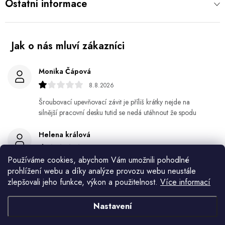
Ostatní informace
Monika Čápová
8.8.2026
Šroubovací upevňovací závit je příliš krátky nejde na
silnější pracovní desku tutid se nedá utáhnout že spodu
Helena králová
8.8.2026
Používáme cookies, abychom Vám umožnili pohodlné
Objednala jsem si kvetinace a jede n byl praskly dole a
prohlížení webu a díky analýze provozu webu neustále
kdyz jsem napsala jak to budem resit tak zadna odpoved
zlepšovali jeho funkce, výkon a použitelnost.
Více informací
Jiří Jícha
Nastavení
7.8.2026