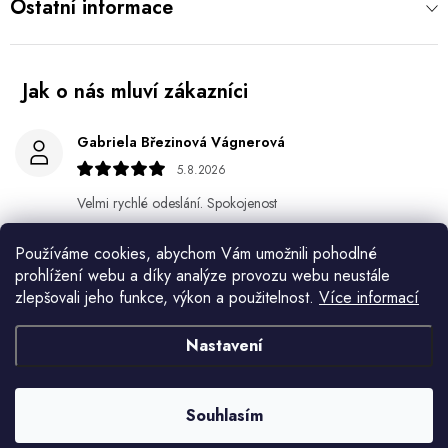
Ostatní informace
Gabriela Březinová Vágnerová
5.8.2026
Velmi rychlé odeslání. Spokojenost
HELENA MINAŘÍKOVÁ
Používáme cookies, abychom Vám umožnili pohodlné
prohlížení webu a díky analýze provozu webu neustále
5.8.2026
zlepšovali jeho funkce, výkon a použitelnost.
Více informací
Je sice větší ale vypadá dobře
Nastavení
Ivana Mimrackova
4.8.2026
Souhlasím
Jaroslav Kováč
2.8.2026