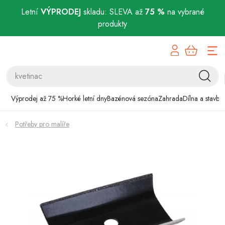
Letní
VÝPRODEJ
skladu: SLEVA až
75 %
na vybrané
produkty
Přejít
Výprodej až 75 %
na
obsah
Horké letní dny
Bazénová sezóna
Výprodej až 75 %
Horké letní dny
Bazénová sezóna
Zahrada
Dílna a stavba
Zahrada
Potřeby pro malíře
Dílna a stavba
Domácnost
Chovatelské potřeby