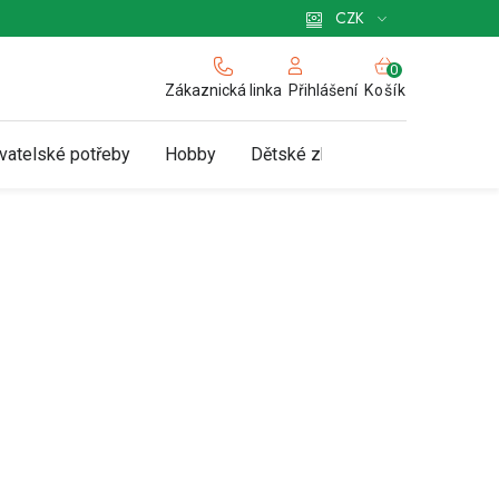
 pro podnikatele
Způsob doručení a platby
Zásady používání cookies
CZK
NÁKUPNÍ
KOŠÍK
Zákaznická linka
Košík
Přihlášení
vatelské potřeby
Hobby
Dětské zboží a hračky
N