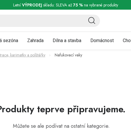
ní a reklamace
Podmínky ochrany osobních údajů
Obchodní podmínky
Letní
VÝPRODEJ
skladu: SLEVA až
75 %
na vybrané produkty
á sezóna
Zahrada
Dílna a stavba
Domácnost
Cho
race, karimatky a polštářky
Nafukovací vaky
Produkty teprve připravujeme.
Můžete se ale podívat na ostatní kategorie.