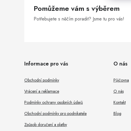
Pomůžeme vám s výběrem
Potřebujete s něčím poradit? Jsme tu pro vás!
Z
á
Informace pro vás
O nás
p
a
Obchodní podmínky
Půjčovna
t
Vrácení a reklamace
O nás
í
Podmínky ochrany osobních údajů
Kontakt
Obchodní podmínky pro podnikatele
Blog
Způsob doručení a platby