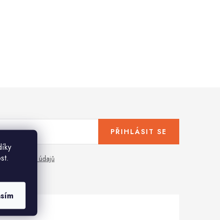
PŘIHLÁSIT SE
díky
st.
any osobních údajů
asím