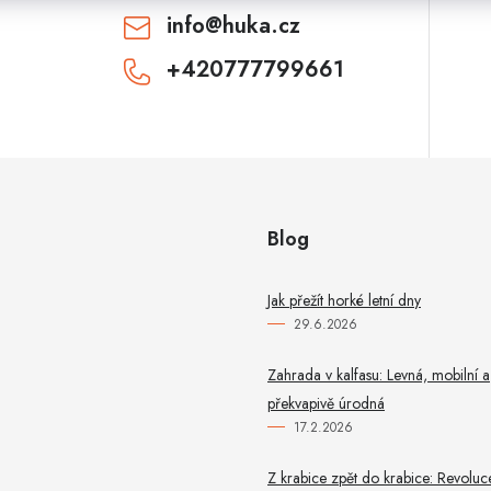
info
@
huka.cz
+420777799661
CHCI SLEVU
Odesláním souhlasíte se
zásadami zpracování
osobních údajů
. Pro získání slevy je nutné
přihlásit se k odběru newsletteru. Sleva platí
pouze pro nové zákazníky.
Blog
Jak přežít horké letní dny
29.6.2026
Zahrada v kalfasu: Levná, mobilní a
překvapivě úrodná
17.2.2026
Z krabice zpět do krabice: Revoluc