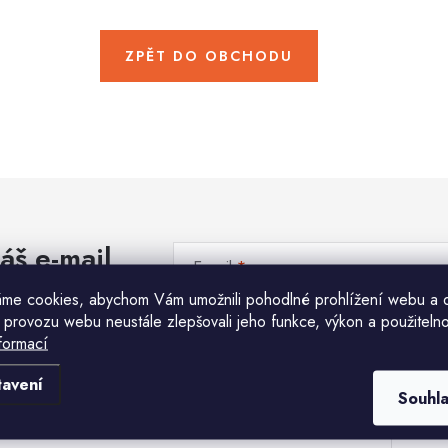
ZPĚT DO OBCHODU
áš e-mail
E-mail
me cookies, abychom Vám umožnili pohodlné prohlížení webu a 
 provozu webu neustále zlepšovali jeho funkce, výkon a použitelno
Vložením e-mailu souhlasíte s
podmínkami ochr
formací
Komu ji máme poslat?
tavení
Souhl
E-mailová adresa