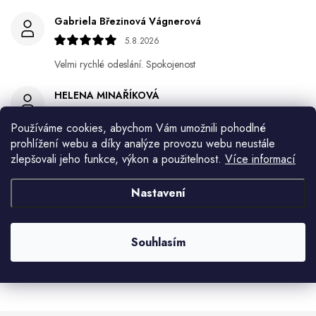
Gabriela Březinová Vágnerová
5.8.2026
Velmi rychlé odeslání. Spokojenost
HELENA MINAŘÍKOVÁ
5.8.2026
Používáme cookies, abychom Vám umožnili pohodlné
Je sice větší ale vypadá dobře
prohlížení webu a díky analýze provozu webu neustále
zlepšovali jeho funkce, výkon a použitelnost.
Více informací
Ivana Mimrackova
4.8.2026
Nastavení
Jaroslav Kováč
2.8.2026
Souhlasím
Zobrazit další hodnocení