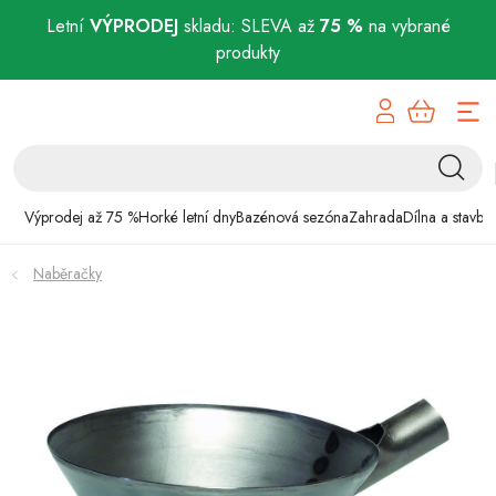
Letní
VÝPRODEJ
skladu: SLEVA až
75 %
na vybrané
produkty
Přejít
Výprodej až 75 %
na
obsah
Horké letní dny
Bazénová sezóna
Výprodej až 75 %
Horké letní dny
Bazénová sezóna
Zahrada
Dílna a stavba
Zahrada
Naběračky
Dílna a stavba
Domácnost
Chovatelské potřeby