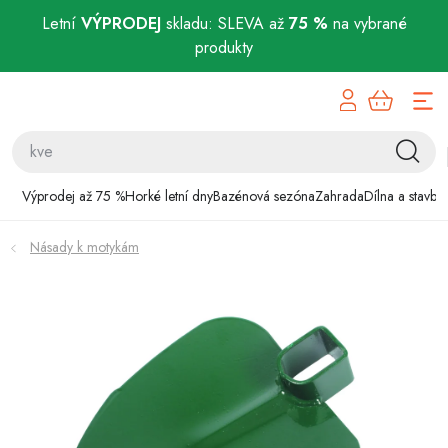
Letní
VÝPRODEJ
skladu: SLEVA až
75 %
na vybrané
produkty
Přejít
Výprodej až 75 %
na
obsah
Horké letní dny
Bazénová sezóna
Výprodej až 75 %
Horké letní dny
Bazénová sezóna
Zahrada
Dílna a stavba
Zahrada
Násady k motykám
Dílna a stavba
Domácnost
Chovatelské potřeby