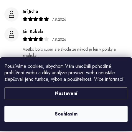
Jiří Jícha
7.8.2026
Ján Kubala
7.8.2026
Všetko bolo super ale škoda že návod je len v polsky a
anglicky .
Používáme cookies, abychom Vám umožnili pohodlné
Gabriela Březinová Vágnerová
prohlížení webu a díky analýze provozu webu neustále
5.8.2026
zlepšovali jeho funkce, výkon a použitelnost.
Více informací
Velmi rychlé odeslání. Spokojenost
Nastavení
HELENA MINAŘÍKOVÁ
5.8.2026
Souhlasím
Je sice větší ale vypadá dobře
Zobrazit další hodnocení