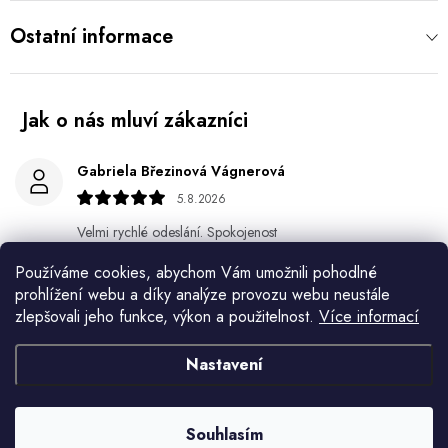
Ostatní informace
Gabriela Březinová Vágnerová
5.8.2026
Velmi rychlé odeslání. Spokojenost
Používáme cookies, abychom Vám umožnili pohodlné
HELENA MINAŘÍKOVÁ
prohlížení webu a díky analýze provozu webu neustále
5.8.2026
zlepšovali jeho funkce, výkon a použitelnost.
Více informací
Je sice větší ale vypadá dobře
Nastavení
Ivana Mimrackova
4.8.2026
Souhlasím