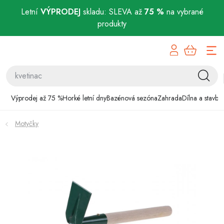
Letní
VÝPRODEJ
skladu: SLEVA až
75 %
na vybrané
produkty
Přejít
Výprodej až 75 %
na
obsah
Horké letní dny
Bazénová sezóna
Výprodej až 75 %
Horké letní dny
Bazénová sezóna
Zahrada
Dílna a stavba
Zahrada
Motyčky
Dílna a stavba
Domácnost
Chovatelské potřeby