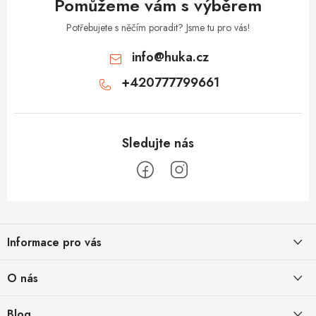
Pomůžeme vám s výběrem
Potřebujete s něčím poradit? Jsme tu pro vás!
info
@
huka.cz
+420777799661
Z
á
Informace pro vás
p
a
Obchodní podmínky
O nás
t
Vrácení a reklamace
í
Půjčovna
Blog