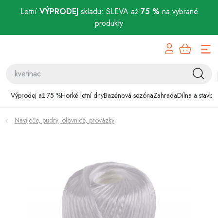
Letní
VÝPRODEJ
skladu: SLEVA až
75 %
na vybrané
produkty
Přejít
Výprodej až 75 %
na
obsah
Horké letní dny
Bazénová sezóna
Výprodej až 75 %
Horké letní dny
Bazénová sezóna
Zahrada
Dílna a stavba
Zahrada
Navíječe, pudry, olovnice, provázky
Dílna a stavba
Domácnost
Chovatelské potřeby