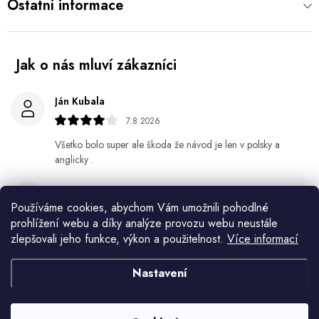
Ostatní informace
Ján Kubala
7.8.2026
Všetko bolo super ale škoda že návod je len v polsky a
anglicky .
Gabriela Březinová Vágnerová
Používáme cookies, abychom Vám umožnili pohodlné
5.8.2026
prohlížení webu a díky analýze provozu webu neustále
Velmi rychlé odeslání. Spokojenost
zlepšovali jeho funkce, výkon a použitelnost.
Více informací
HELENA MINAŘÍKOVÁ
Nastavení
5.8.2026
Je sice větší ale vypadá dobře