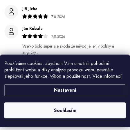
Jiří Jícha
7.8.2026
Ján Kubala
7.8.2026
Všetko bolo super ale škoda že návod je len v polsky a
anglicky .
Používáme cookies, abychom Vám umožnili pohodlné
Gabriela Březinová Vágnerová
prohlížení webu a díky analýze provozu webu neustále
5.8.2026
zlepšovali jeho funkce, výkon a použitelnost.
Více informací
Velmi rychlé odeslání. Spokojenost
Nastavení
HELENA MINAŘÍKOVÁ
5.8.2026
Souhlasím
Je sice větší ale vypadá dobře
Zobrazit další hodnocení