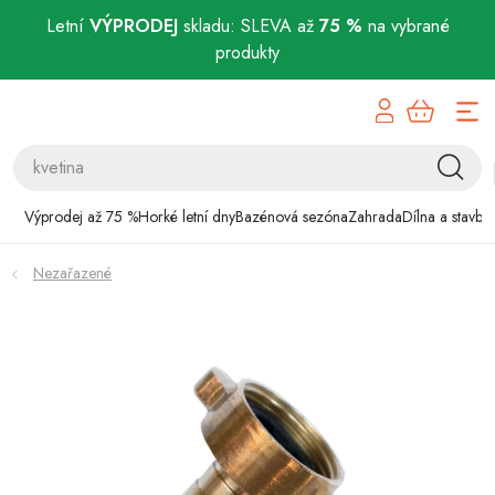
Letní
VÝPRODEJ
skladu: SLEVA až
75 %
na vybrané
produkty
Přejít
Výprodej až 75 %
na
obsah
Horké letní dny
Bazénová sezóna
Výprodej až 75 %
Horké letní dny
Bazénová sezóna
Zahrada
Dílna a stavba
Zahrada
Nezařazené
Dílna a stavba
Domácnost
Chovatelské potřeby