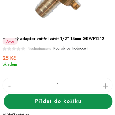
Hobby
Dětské zboží a hračky
Novinky
mosazný adapter vnitřní závit 1/2" 13mm GKWF1212
Akce
World Cleanup Day
Podrobnosti hodnocení
Neohodnoceno
Akční ceny
25 Kč
Měrná
Skladem
cena:
Půjčovna
Kontaktuje nás
Obchodní podmínky
Vrácení a reklamace
Podmínky ochrany osobních údajů
Obchodní podmínky pro podnikatele
Způsob doručení a platby
Zásady používání cookies
O nás
Blog
Přidat do košíku
Hlídat
Zeptat se