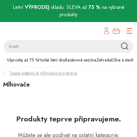
Letní
VÝPRODEJ
skladu: SLEVA až
75 %
na vybrané
produkty
Přejít
Výprodej až 75 %
na
obsah
Horké letní dny
Bazénová sezóna
Výprodej až 75 %
Horké letní dny
Bazénová sezóna
Zahrada
Dílna a stavba
Topné systémy & mlhovače pro terária
Zahrada
Mlhovače
Dílna a stavba
Domácnost
Produkty teprve připravujeme.
Chovatelské potřeby
Můžete se ale podívat na ostatní kategorie.