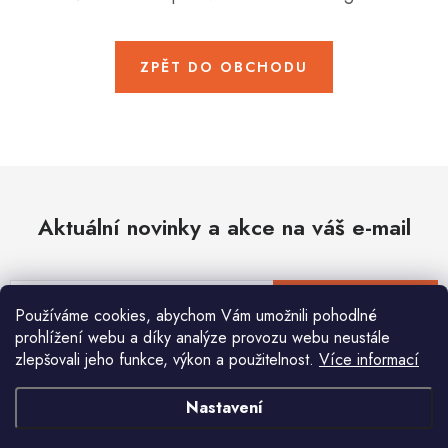
Hobby
Dětské zboží a hračky
ZPĚT DO OBCHODU
Novinky
World Cleanup Day
Akční ceny
Aktuální novinky a akce na váš e-mail
Půjčovna
Kontaktuje nás
Obchodní podmínky
Vrácení a reklamace
Podmínky ochrany osobních údajů
E-mail
PŘIHLÁSIT SE
Používáme cookies, abychom Vám umožnili pohodlné
Obchodní podmínky pro podnikatele
Způsob doručení a platby
prohlížení webu a díky analýze provozu webu neustále
Zásady používání cookies
O nás
Blog
zlepšovali jeho funkce, výkon a použitelnost.
Více informací
Vložením e-mailu souhlasíte s
podmínkami ochrany osobních údajů
Nastavení