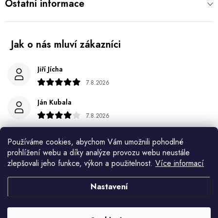
Ostatní informace
Jiří Jícha
7.8.2026
Ján Kubala
7.8.2026
Všetko bolo super ale škoda že návod je len v polsky a
Používáme cookies, abychom Vám umožnili pohodlné
anglicky .
prohlížení webu a díky analýze provozu webu neustále
zlepšovali jeho funkce, výkon a použitelnost.
Více informací
Gabriela Březinová Vágnerová
5.8.2026
Nastavení
Velmi rychlé odeslání. Spokojenost
HELENA MINAŘÍKOVÁ