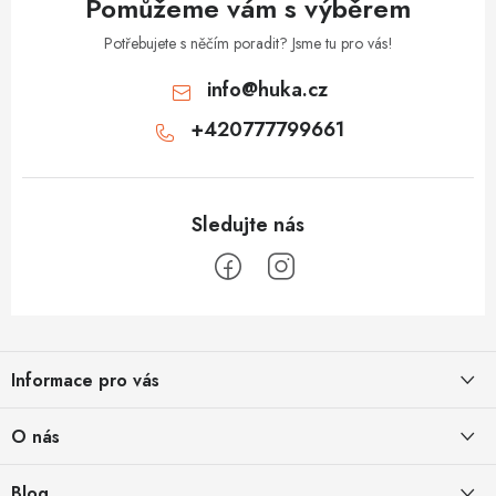
Pomůžeme vám s výběrem
Potřebujete s něčím poradit? Jsme tu pro vás!
info
@
huka.cz
+420777799661
Z
á
Informace pro vás
p
a
Obchodní podmínky
O nás
t
Vrácení a reklamace
í
Půjčovna
Blog