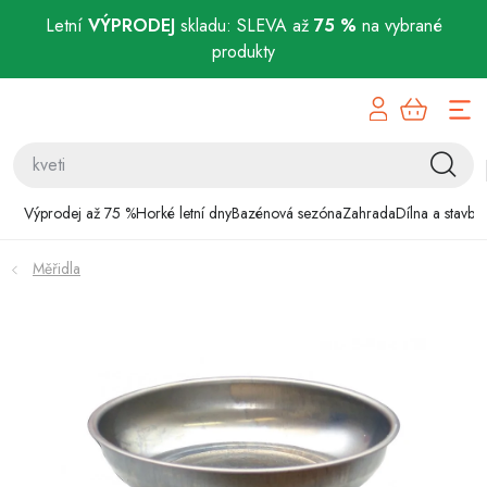
Letní
VÝPRODEJ
skladu: SLEVA až
75 %
na vybrané
produkty
Přejít
Výprodej až 75 %
na
obsah
Horké letní dny
Bazénová sezóna
Výprodej až 75 %
Horké letní dny
Bazénová sezóna
Zahrada
Dílna a stavba
Zahrada
Měřidla
Dílna a stavba
Domácnost
Chovatelské potřeby