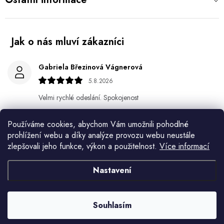
Gabriela Březinová Vágnerová
5.8.2026
Velmi rychlé odeslání. Spokojenost
HELENA MINAŘÍKOVÁ
Používáme cookies, abychom Vám umožnili pohodlné
5.8.2026
prohlížení webu a díky analýze provozu webu neustále
zlepšovali jeho funkce, výkon a použitelnost.
Více informací
Je sice větší ale vypadá dobře
Nastavení
Ivana Mimrackova
4.8.2026
Souhlasím
Jaroslav Kováč
2.8.2026