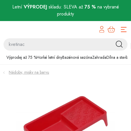
Letní
VÝPRODEJ
skladu: SLEVA až
75 %
na vybrané
produkty
Přejít
Výprodej až 75 %
na
obsah
Horké letní dny
Bazénová sezóna
Výprodej až 75 %
Horké letní dny
Bazénová sezóna
Zahrada
Dílna a stavba
Zahrada
Nádoby, misky na barvu
Dílna a stavba
Domácnost
Chovatelské potřeby