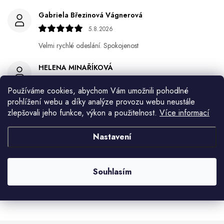
Gabriela Březinová Vágnerová
5.8.2026
Velmi rychlé odeslání. Spokojenost
HELENA MINAŘÍKOVÁ
5.8.2026
Používáme cookies, abychom Vám umožnili pohodlné
Je sice větší ale vypadá dobře
prohlížení webu a díky analýze provozu webu neustále
zlepšovali jeho funkce, výkon a použitelnost.
Více informací
Ivana Mimrackova
4.8.2026
Nastavení
Jaroslav Kováč
2.8.2026
Souhlasím
Zobrazit další hodnocení