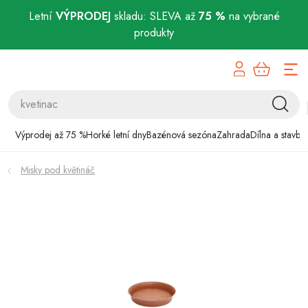
Letní
VÝPRODEJ
skladu: SLEVA až
75 %
na vybrané
produkty
Přejít
Výprodej až 75 %
na
obsah
Horké letní dny
Bazénová sezóna
Výprodej až 75 %
Horké letní dny
Bazénová sezóna
Zahrada
Dílna a stavba
Zahrada
Misky pod květináč
Dílna a stavba
Domácnost
Chovatelské potřeby