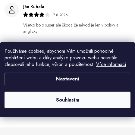
Ján Kubala
7.8.2026
Všetko bolo super ale škoda že návod je len v polsky a
anglicky .
Gabriela Březinová Vágnerová
Používáme cookies, abychom Vám umožnili pohodlné
5.8.2026
prohlížení webu a díky analýze provozu webu neustále
Velmi rychlé odeslání. Spokojenost
zlepšovali jeho funkce, výkon a použitelnost.
Více informací
HELENA MINAŘÍKOVÁ
Nastavení
5.8.2026
Je sice větší ale vypadá dobře
Souhlasím
Zobrazit další hodnocení