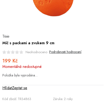
Hobby
Dětské zboží a hračky
Novinky
Trixie
World Cleanup Day
Míč s packami a zvukem 9 cm
Akční ceny
Podrobnosti hodnocení
Neohodnoceno
199 Kč
Půjčovna
Kontaktuje nás
Obchodní podmínky
Měrná
Momentálně nedostupné
Vrácení a reklamace
cena:
Podmínky ochrany osobních údajů
Obchodní podmínky pro podnikatele
Položka byla vyprodána…
Způsob doručení a platby
Zásady používání cookies
O nás
Blog
Hlídat
Zeptat se
Kód zboží:
TR34863
Záruka
:
2 roky