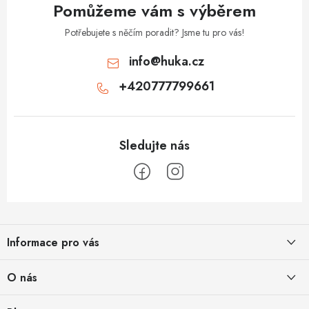
Pomůžeme vám s výběrem
Potřebujete s něčím poradit? Jsme tu pro vás!
info
@
huka.cz
+420777799661
Z
á
Informace pro vás
p
a
Obchodní podmínky
O nás
t
Vrácení a reklamace
í
Půjčovna