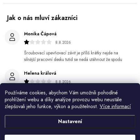
Monika Čápová
8.8.2026
Šroubovací upevňovací závit je příliš krátky nejde na
silnější pracovní desku tutid se nedá utáhnout že spodu
Helena králová
8.8.2026
Objednala jsem si kvetinace a jede n byl praskly dole a
Používáme cookies, abychom Vám umožnili pohodlné
kdyz jsem napsala jak to budem resit tak zadna odpoved
prohlížení webu a díky analýze provozu webu neustále
zlepšovali jeho funkce, výkon a použitelnost.
Více informací
Jiří Jícha
Nastavení
7.8.2026
Ján Kubala