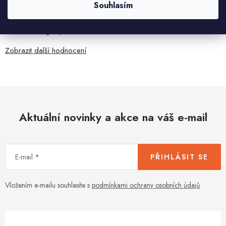
7.8.2026
Souhlasím
Všetko bolo super ale škoda že návod je len v polsky a
anglicky .
Zobrazit další hodnocení
Aktuální novinky a akce na váš e-mail
E-mail
PŘIHLÁSIT SE
Vložením e-mailu souhlasíte s
podmínkami ochrany osobních údajů