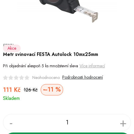
Hobby
Dětské zboží a hračky
Novinky
FESTA
World Cleanup Day
Akce
Metr svinovací FESTA Autolock 10mx25mm
Akční ceny
Při objednání alespoň 5 ks množstevní sleva
Více informací
Půjčovna
Kontaktuje nás
Obchodní podmínky
Podrobnosti hodnocení
Neohodnoceno
Vrácení a reklamace
Podmínky ochrany osobních údajů
–11 %
111 Kč
126 Kč
Měrná
Obchodní podmínky pro podnikatele
Způsob doručení a platby
Skladem
cena:
Zásady používání cookies
O nás
Blog