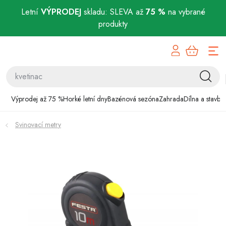
Letní
VÝPRODEJ
skladu: SLEVA až
75 %
na vybrané
produkty
Přejít
Výprodej až 75 %
na
obsah
Horké letní dny
Bazénová sezóna
Výprodej až 75 %
Horké letní dny
Bazénová sezóna
Zahrada
Dílna a stavba
Zahrada
Svinovací metry
Dílna a stavba
Domácnost
Chovatelské potřeby